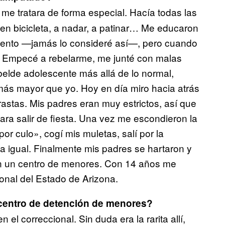
 me tratara de forma especial. Hacía todas las
en bicicleta, a nadar, a patinar… Me educaron
mento —jamás lo consideré así—, pero cuando
o. Empecé a rebelarme, me junté con malas
belde adolescente más allá de lo normal,
más mayor que yo. Hoy en día miro hacia atrás
stas. Mis padres eran muy estrictos, así que
ra salir de fiesta. Una vez me escondieron la
or culo», cogí mis muletas, salí por la
ba igual. Finalmente mis padres se hartaron y
 en un centro de menores. Con 14 años me
onal del Estado de Arizona.
 centro de detención de menores?
l correccional. Sin duda era la rarita allí,