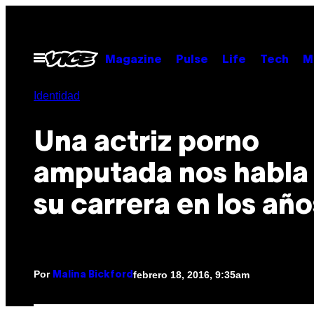
Saltar
al
contenido
Abrir
Magazine
Pulse
Life
Tech
M
Menú
Identidad
Una actriz porno
amputada nos habla
su carrera en los año
Por
febrero 18, 2016, 9:35am
Malina Bickford