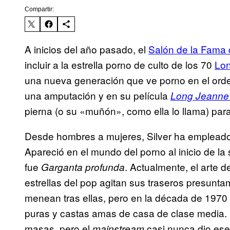
Compartir:
A inicios del año pasado, el
Salón de la Fama 
incluir a la estrella porno de culto de los 70
Lon
una nueva generación que ve porno en el ordena
una amputación y en su película
Long Jeanne 
pierna (o su «muñón», como ella lo llama) para 
Desde hombres a mujeres, Silver ha empleado 
Apareció en el mundo del porno al inicio de la 
fue
. Actualmente, el arte 
Garganta profunda
estrellas del pop agitan sus traseros presuntam
menean tras ellas, pero en la década de 197
puras y castas amas de casa de clase media. 
masas, pero el
casi nunca dio ese
mainstream