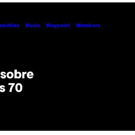
unchies
Music
Waypoint
Members
 sobre
s 70