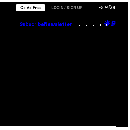
Go Ad Free
LOGIN / SIGN UP
+ ESPAÑOL
Instagram
TikTok
YouTube
Google
Goog
Subscribe
Newsletter
Discove
Top
Posts