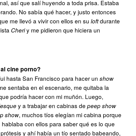
nal, así que salí huyendo a toda prisa. Estaba
llorando. No sabía qué hacer, y justo entonces
que me llevó a vivir con ellos en su
durante
loft
vista
y me pidieron que hiciera un
Cheri
al cine porno?
 fui hasta San Francisco para hacer un
show
me sentaba en el escenario, me quitaba la
 que podría hacer con mi muñón. Luego,
y a trabajar en cabinas de
lesque
peep show
, muchos tíos elegían mi cabina porque
p show
 hablaba con ellos para saber qué es lo que
 prótesis y ahí había un tío sentado babeando,