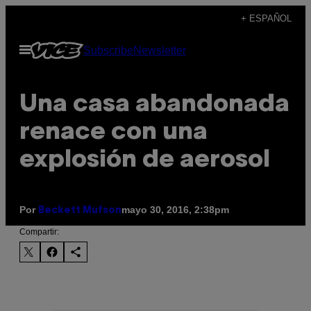
Saltar
+ ESPAÑOL
al
Abrir
Subscribe
Newsletter
contenido
Menú
Una casa abandonada
renace con una
explosión de aerosol
Por
mayo 30, 2016, 2:38pm
Beckett Mufson
Compartir: