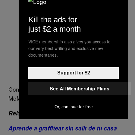
ruins are now. nature wins…but i
will visit these buildings many
Kill the ads for
times this summer before they’re
just $2 a month
gone
VICE membership also gives you access to
A photo posted by Klaus
our very best writing and exclusive new
documentaries.
Biesenbach (@klausbiesenbach)
on
May 26, 2016 at 10:22am PDT
Support for $2
See All Membership Plans
Conoce más de Rockaways! En el
sitio
del
MoMA PS1.
Or, continue for free
Relacionados:
Aprende a graffitear sin salir de tu casa