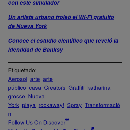
con este simulador
Un artista urbano troleó el Wi-Fi gratuito
de Nueva York
Conoce el estudio científico que reveló la
identidad de Banksy
Etiquetado:
Aerosol
arte
arte
público
casa
Creators
Graffiti
katharina
grosse
Nueva
York
playa
rockaway!
Spray
Transformació
n
Follow Us On Discover