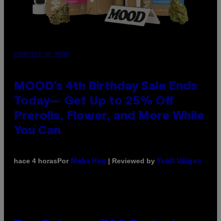
COURTESY OF MOOD
MOOD’s 4th Birthday Sale Ends
Today— Get Up to 25% Off
Prerolls, Flower, and More While
You Can
Por
| Reviewed by
hace 4 horas
Maha Haq
Ysolt Usigan