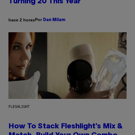
Turning 20 This Year
Por
hace 2 horas
Dan Milam
FLESHLIGHT
How To Stack Fleshlight’s Mix &