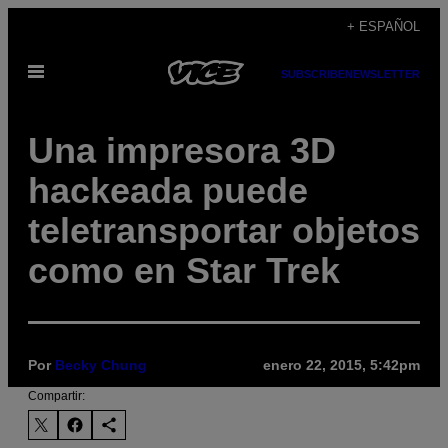
Saltar
+ ESPAÑOL
al
Abrir
contenido
SUBSCRIBE
NEWSLETTER
Menú
Una impresora 3D
hackeada puede
teletransportar objetos
como en Star Trek
Por
Becky Chung
enero 22, 2015, 5:42pm
Compartir: