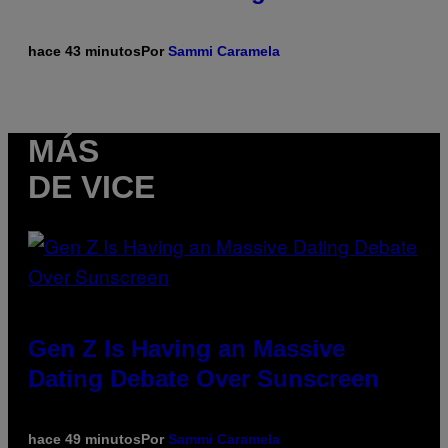
hace 43 minutos
Por
Sammi Caramela
MÁS
DE VICE
Gen Z Is Having an Massive
Dating Debate Over Sunscreen
hace 49 minutos
Por
Sammi Caramela