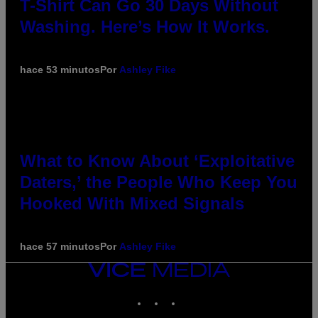
T-Shirt Can Go 30 Days Without
Washing. Here’s How It Works.
hace 53 minutos
Por
Ashley Fike
What to Know About ‘Exploitative
Daters,’ the People Who Keep You
Hooked With Mixed Signals
hace 57 minutos
Por
Ashley Fike
VICE
MEDIA
INSTAGRAM
TIKTOK
YOUTUBE