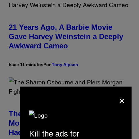
21 Years Ago, A Barbie Movie
Gave Harvey Weinstein a Deeply
Awkward Cameo
hace 11 minutos
Por
Tony Alpsen
×
The Sharon Osbourne and Piers
Morgan Fight That Jerry Springer
Had to Break Up
Kill the ads for