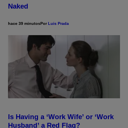
Naked
hace 39 minutos
Por
Luis Prada
Is Having a ‘Work Wife’ or ‘Work
Husband’ a Red Flag?