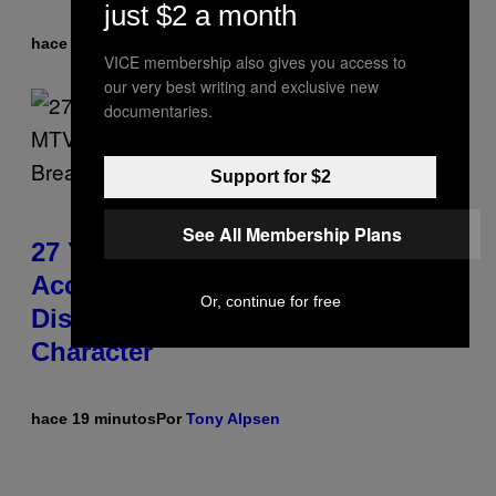
just $2 a month
hace 15 minutos
Por
Tony Alpsen
VICE membership also gives you access to
our very best writing and exclusive new
documentaries.
Support for $2
See All Membership Plans
27 Years Ago, Jim Carrey
Accepted an MTV Award in
Or, continue for free
Disguise and Refused to Break
Character
hace 19 minutos
Por
Tony Alpsen