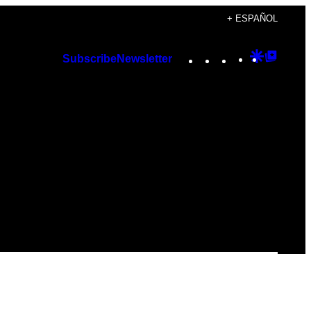
+ ESPAÑOL
Instagram
TikTok
YouTube
Google
Googl
Subscribe
Newsletter
Discover
Top
Posts