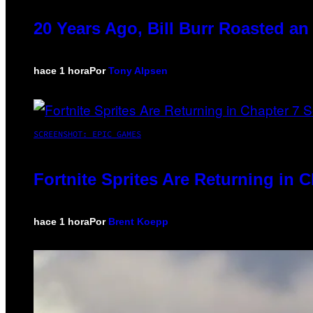
20 Years Ago, Bill Burr Roasted an
hace 1 hora
Por
Tony Alpsen
SCREENSHOT: EPIC GAMES
Fortnite Sprites Are Returning in
hace 1 hora
Por
Brent Koepp