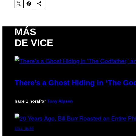
MÁS
DE VICE
There’s a Ghost Hiding in ‘The God
hace 1 hora
Por
Tony Alpsen
BILL BURR