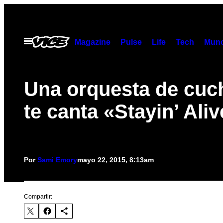
Saltar
al
contenido
Abrir
Magazine
Pulse
Life
Tech
Munc
Menú
Una orquesta de cuch
te canta «Stayin’ Ali
Por
Sami Emory
mayo 22, 2015, 8:13am
Compartir: