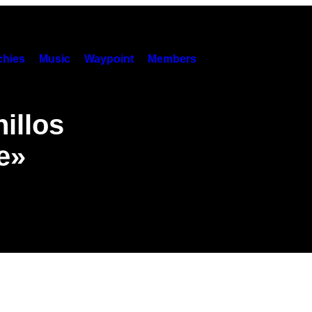
hies
Music
Waypoint
Members
illos
ve»