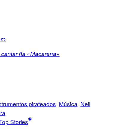
ero
a cantar ña «Macarena»
strumentos pirateados
Música
Neil
tra
Top Stories