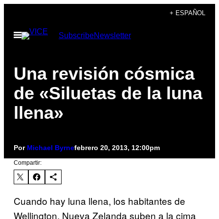
Saltar
+ ESPAÑOL
al
Abrir
Subscribe
Newsletter
contenido
Menú
Una revisión cósmica
de «Siluetas de la luna
llena»
Por
Michael Byrne
febrero 20, 2013, 12:00pm
Compartir:
Cuando hay luna llena, los habitantes de
Wellington, Nueva Zelanda suben a la cima