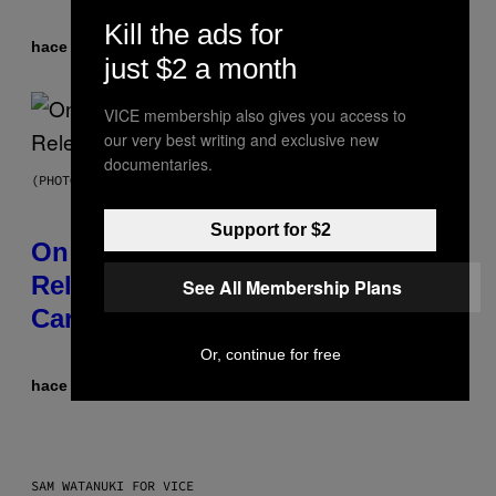
Kill the ads for
hace 5 horas
Por
Dan Milam
just $2 a month
VICE membership also gives you access to
our very best writing and exclusive new
documentaries.
(PHOTO BY GARY GERSHOFF/WIREIMAGE)
Support for $2
On This Day 13 Years Ago, Drake
Released the Best Song of His
See All Membership Plans
Career
Or, continue for free
hace 6 horas
Por
Caleb Catlin
SAM WATANUKI FOR VICE