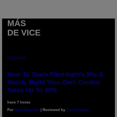
MÁS
DE VICE
FLESHLIGHT
How To Stack Fleshlight’s Mix &
Match, Build Your Own Combo
Sales Up To 30%
hace 7 horas
Por
Sam Watanuki
| Reviewed by
Ysolt Usigan