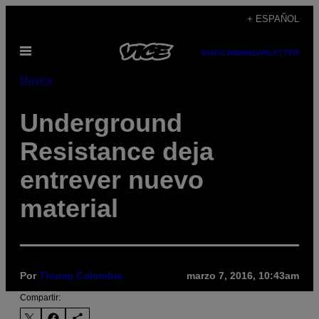
Saltar
+ ESPAÑOL
al
Abrir
contenido
SUBSCRIBE
NEWSLETTER
Menú
Música
Underground
Resistance deja
entrever nuevo
material
Por
Thump Colombia
marzo 7, 2016, 10:43am
Compartir: