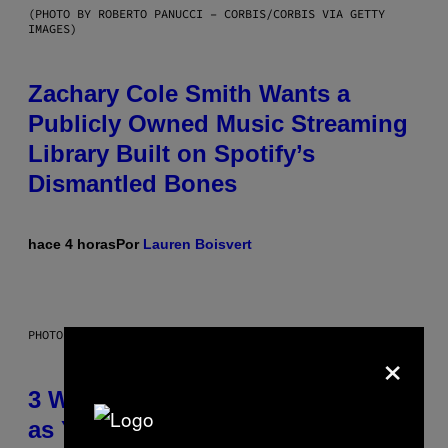
(PHOTO BY ROBERTO PANUCCI – CORBIS/CORBIS VIA GETTY
IMAGES)
Zachary Cole Smith Wants a
Publicly Owned Music Streaming
Library Built on Spotify’s
Dismantled Bones
hace 4 horas
Por
Lauren Boisvert
PHOTO ILLUSTRATION BY IAN WALDIE/GETTY IMAGES
×
3 Ways Your Music Taste Changes
as You Get Older