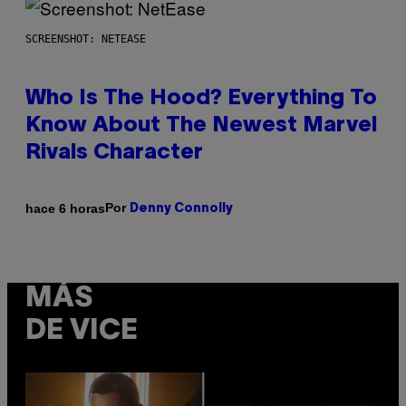
SCREENSHOT: NETEASE
Who Is The Hood? Everything To
Know About The Newest Marvel
Rivals Character
Por
hace 6 horas
Denny Connolly
MÁS
DE VICE