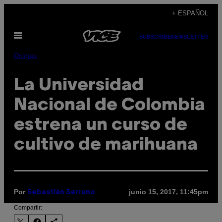
Saltar
+ ESPAÑOL
al
Abrir
contenido
SUBSCRIBE
NEWSLETTER
Menú
Drogas
La Universidad
Nacional de Colombia
estrena un curso de
cultivo de marihuana
Por
junio 15, 2017, 11:45pm
Sebastián Serrano
Compartir: