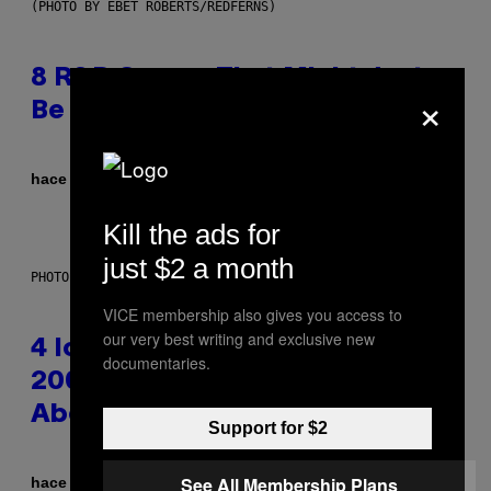
(PHOTO BY EBET ROBERTS/REDFERNS)
8 R&B Covers That Might Just
×
Be Better Than the Originals
Por
hace 2 horas
Caleb Catlin
Kill the ads for
just $2 a month
PHOTO: PETER KRAMER / GETTY IMAGES
VICE membership also gives you access to
our very best writing and exclusive new
4 Iconic MTV Shows From the
documentaries.
2000s You Definitely Forgot
About
Support for $2
See All Membership Plans
Por
hace 3 horas
Haley Miller