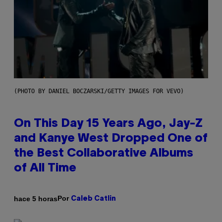
(PHOTO BY DANIEL BOCZARSKI/GETTY IMAGES FOR VEVO)
On This Day 15 Years Ago, Jay-Z
and Kanye West Dropped One of
the Best Collaborative Albums
of All Time
Por
hace 5 horas
Caleb Catlin