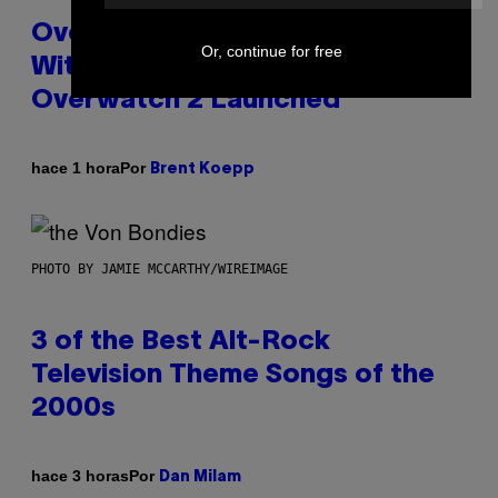
Overwatch Rebrand Pays Off
Or, continue for free
With Its Best Quarter Since
Overwatch 2 Launched
Por
hace 1 hora
Brent Koepp
PHOTO BY JAMIE MCCARTHY/WIREIMAGE
3 of the Best Alt-Rock
Television Theme Songs of the
2000s
Por
hace 3 horas
Dan Milam