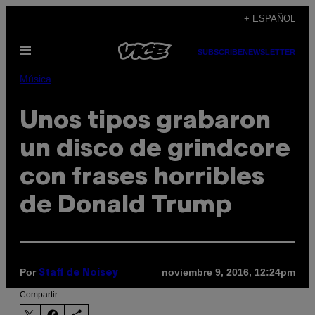
Saltar
+ ESPAÑOL
al
Abrir
contenido
SUBSCRIBE
NEWSLETTER
Menú
Música
Unos tipos grabaron
un disco de grindcore
con frases horribles
de Donald Trump
Por
noviembre 9, 2016, 12:24pm
Staff de Noisey
Compartir: