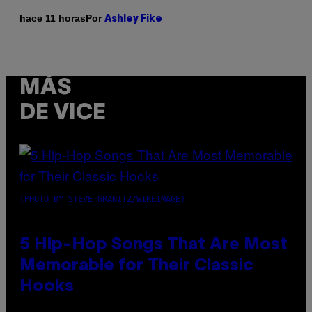
Por
hace 11 horas
Ashley Fike
MÁS
DE VICE
(PHOTO BY STEVE GRANITZ/WIREIMAGE)
5 Hip-Hop Songs That Are Most
Memorable for Their Classic
Hooks