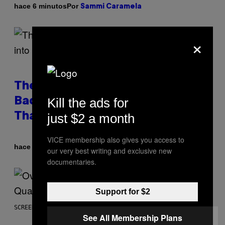
Por
hace 6 minutos
Sammi Caramela
×
The Internet Has Turned Every
Kill the ads for
Bad Date into a ‘Red Flag’ (And
just $2 a month
That’s a Problem)
VICE membership also gives you access to
Por
hace 11 minutos
Ashley Fike
our very best writing and exclusive new
documentaries.
Support for $2
SCREENSHOT: BLIZZARD
See All Membership Plans