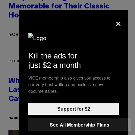
Memorable for Their Classic
Hooks
×
Por
hace 3 horas
Caleb Catlin
Kill the ads for
PHOTO: NASA; DR PIXEL / GETTY IMAGES
just $2 a month
VICE membership also gives you access to
Why NASA Wants to Send a
our very best writing and exclusive new
Laser-Powered Drone Into
documentaries.
Caves Beneath the Moon
Support for $2
Por
hace 3 horas
Luis Prada
See All Membership Plans