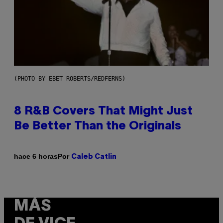
(PHOTO BY EBET ROBERTS/REDFERNS)
8 R&B Covers That Might Just
Be Better Than the Originals
Por
hace 6 horas
Caleb Catlin
MÁS