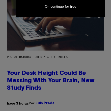
Or, continue for free
PHOTO: BATUHAN TOKER / GETTY IMAGES
Your Desk Height Could Be
Messing With Your Brain, New
Study Finds
Por
hace 3 horas
Luis Prada