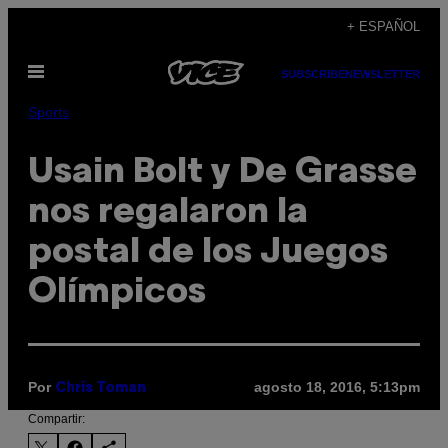
Saltar
+ ESPAÑOL
al
Abrir
contenido
SUBSCRIBE
NEWSLETTER
Menú
Sports
Usain Bolt y De Grasse
nos regalaron la
postal de los Juegos
Olímpicos
Por
agosto 18, 2016, 5:13pm
Chris Toman
Compartir: