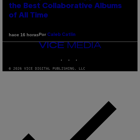
the Best Collaborative Albums
of All Time
Por
hace 16 horas
Caleb Catlin
VICE
MEDIA
INSTAGRAM
TIKTOK
YOUTUBE
© 2026 VICE DIGITAL PUBLISHING, LLC