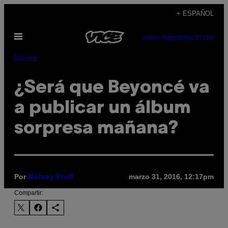
Saltar
+ ESPAÑOL
al
Abrir
contenido
SUBSCRIBE
NEWSLETTER
Menú
Música
¿Será que Beyoncé va
a publicar un álbum
sorpresa mañana?
Por
marzo 31, 2016, 12:17pm
Noisey Staff
Compartir: