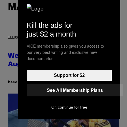
MÁS DE LO MISMO
Kill the ads for
just $2 a month
ILLUSTRATION BY REESA
VICE membership also gives you access to
our very best writing and exclusive new
Weekly Horoscope: August 9-
documentaries.
August 15
Support for $2
Por
hace 3 horas
Ashley Fike
See All Membership Plans
Or, continue for free