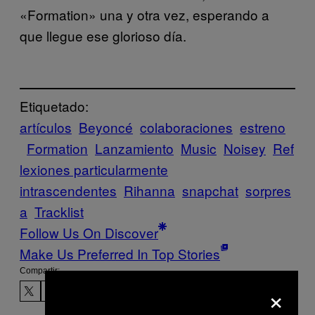
«Formation» una y otra vez, esperando a
que llegue ese glorioso día.
Etiquetado:
artículos
Beyoncé
colaboraciones
estreno
Formation
Lanzamiento
Music
Noisey
Ref
lexiones particularmente
intrascendentes
Rihanna
snapchat
sorpres
a
Tracklist
Follow Us On Discover
Make Us Preferred In Top Stories
Compartir:
×