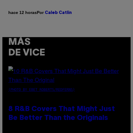
Por
hace 12 horas
Caleb Catlin
MÁS
DE VICE
(PHOTO BY EBET ROBERTS/REDFERNS)
8 R&B Covers That Might Just
Be Better Than the Originals