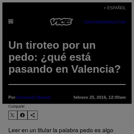
Saltar
+ ESPAÑOL
al
Abrir
contenido
SUBSCRIBE
NEWSLETTER
Menú
Un tiroteo por un
pedo: ¿qué está
pasando en Valencia?
Por
Fernando Bernal
febrero 25, 2016, 12:00am
Compartir:
Leer en un titular la palabra pedo es algo