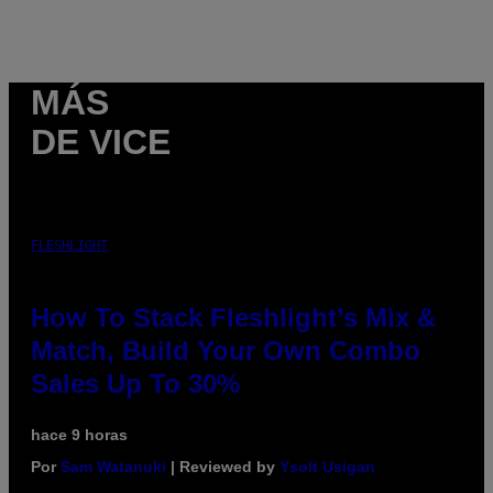
MÁS
DE VICE
FLESHLIGHT
How To Stack Fleshlight’s Mix &
Match, Build Your Own Combo
Sales Up To 30%
hace 9 horas
Por
Sam Watanuki
| Reviewed by
Ysolt Usigan