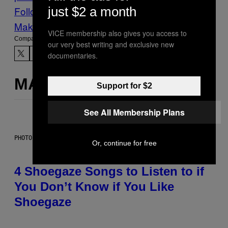
just $2 a month
Follow Us On Discover
Make Us Preferred In Top Stories
VICE membership also gives you access to
Compartir:
our very best writing and exclusive new
documentaries.
MÁS DE LO MISMO
Support for $2
See All Membership Plans
PHOTO BY SCOTT LEGATO/GETTY IMAGES
Or, continue for free
4 Shoegaze Songs to Listen to if
You Don’t Know if You Like
Shoegaze