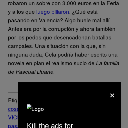
robaron un sobre con 3.000 euros en la Feria
y a los que
luego pillaron
. ¿Qué está
pasando en Valencia? Algo huele mal allí.
Antes era por la corrupción y ahora también
por los pedos que desencadenan batallas
campales. Una situación con la que, sin
ninguna duda, Cela podría haber escrito una
novela en plan el realismo sucio de
La familia
de Pascual Duarte.
×
Etiquetado:
cosas raras
ESPAÑA
flatulencia
La guía
VICE de lo que está
Kill the ads for
pasando
Noticias
pedos
tiroteo
Valencia