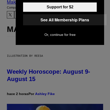
Make Us Preferred In Top Stories
Support for $2
Compartir:
See All Membership Plans
MÁS DE LO MISMO
Or, continue for free
ILLUSTRATION BY REESA
Weekly Horoscope: August 9-
August 15
hace 2 horas
Por
Ashley Fike