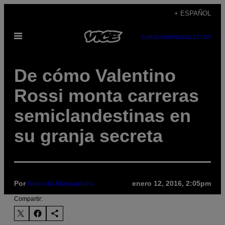
Saltar
+ ESPAÑOL
al
Abrir
contenido
SUBSCRIBE
NEWSLETTER
Menú
De cómo Valentino
Rossi monta carreras
semiclandestinas en
su granja secreta
Por
Niccolò Massariello
enero 12, 2016, 2:05pm
Compartir: