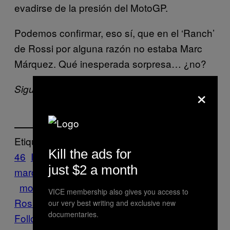
evadirse de la presión del MotoGP.
Podemos confirmar, eso sí, que en el ‘Ranch’
de Rossi por alguna razón no estaba Marc
Márquez. Qué inesperada sorpresa… ¿no?
×
Sigue al autor en Twitter:
@nicolerebo
Etiquetado:
Kill the ads for
46
Italia
marc
just $2 a month
marquez
Motociclismo
motocross
MotoGP
motor
motos
ranch
Sports
Valentino
VICE membership also gives you access to
Rossi
VICE Sports
our very best writing and exclusive new
documentaries.
Follow Us On Discover