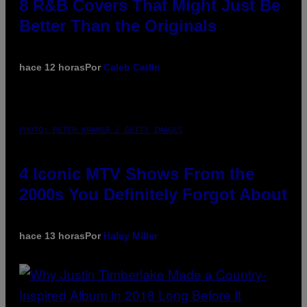
8 R&B Covers That Might Just Be
Better Than the Originals
hace 12 horas
Por
Caleb Catlin
PHOTO: PETER KRAMER / GETTY IMAGES
4 Iconic MTV Shows From the
2000s You Definitely Forgot About
hace 13 horas
Por
Haley Miller