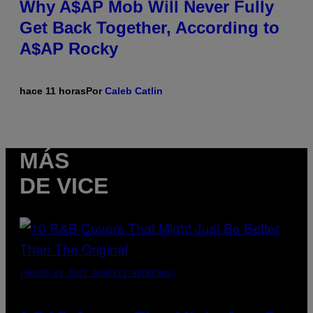
Why A$AP Mob Will Never Fully
Get Back Together, According to
A$AP Rocky
hace 11 horas
Por
Caleb Catlin
MÁS
DE VICE
(PHOTO BY EBET ROBERTS/REDFERNS)