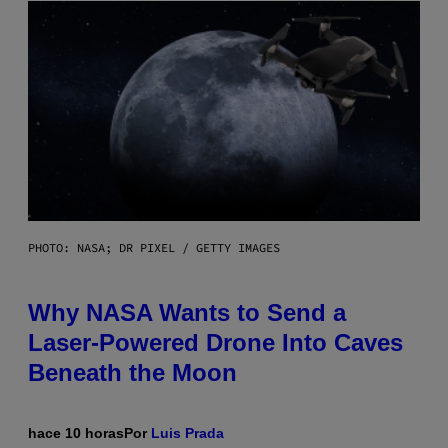
PHOTO: NASA; DR PIXEL / GETTY IMAGES
Why NASA Wants to Send a
Laser-Powered Drone Into Caves
Beneath the Moon
hace 10 horas
Por
Luis Prada