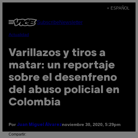
Saltar
+ ESPAÑOL
al
Abrir
Subscribe
Newsletter
contenido
Menú
Actualidad
Varillazos y tiros a
matar: un reportaje
sobre el desenfreno
del abuso policial en
Colombia
Por
noviembre 30, 2020, 5:29pm
Juan Miguel Álvarez
Compartir: