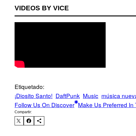
VIDEOS BY VICE
Etiquetado:
¡Diosito Santo!
DaftPunk
Music
música nuev
Follow Us On Discover
Make Us Preferred In 
Compartir: