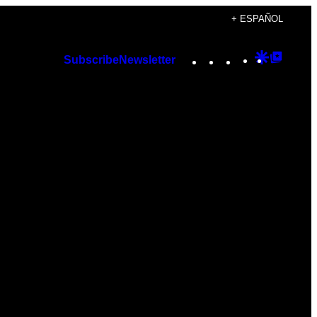
+ ESPAÑOL
Instagram
TikTok
YouTube
Google
Googl
Subscribe
Newsletter
Discover
Top
Posts