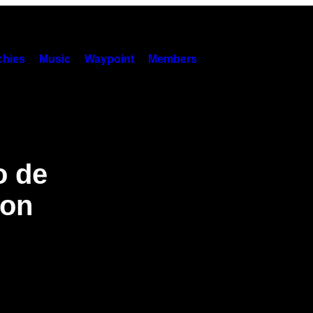
hies
Music
Waypoint
Members
o de
con