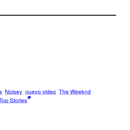
a
Noisey
nuevo video
The Weeknd
Top Stories