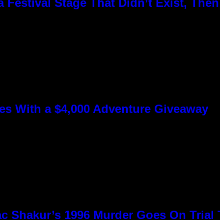
Festival Stage That Didn’t Exist, Then
s With a $4,000 Adventure Giveaway
c Shakur’s 1996 Murder Goes On Trial