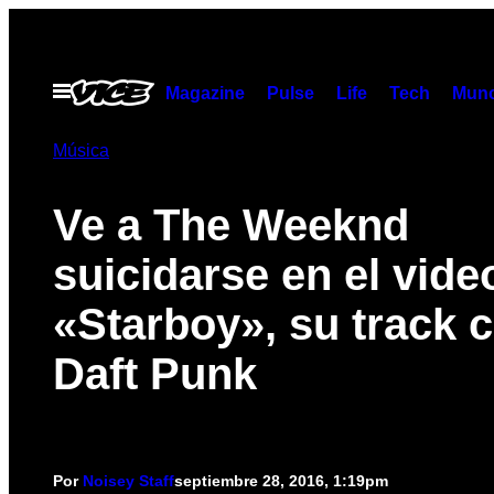
Saltar
al
contenido
Abrir
Magazine
Pulse
Life
Tech
Munc
Menú
Música
Ve a The Weeknd
suicidarse en el vide
«Starboy», su track 
Daft Punk
Por
Noisey Staff
septiembre 28, 2016, 1:19pm