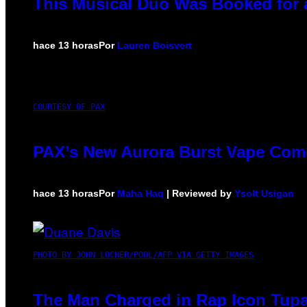
This Musical Duo Was Booked for a 
hace 13 horas
Por
Lauren Boisvert
COURTESY OF PAX
PAX’s New Aurora Burst Vape Come
hace 13 horas
Por
Maha Haq
| Reviewed by
Ysolt Usigan
PHOTO BY JOHN LOCHER/POOL/AFP VIA GETTY IMAGES
The Man Charged in Rap Icon Tupa