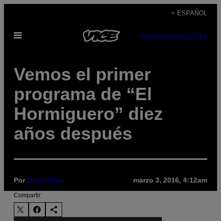
Saltar
+ ESPAÑOL
al
Abrir
contenido
SUBSCRIBE
NEWSLETTER
Menú
Vemos el primer
programa de “El
Hormiguero” diez
años después
Por
David Broc
marzo 3, 2016, 4:12am
Compartir: