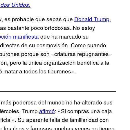
dos Unidos.
oy, es probable que sepas que
Donald Trump
,
ias bastante poco ortodoxas. No estoy
ción manifiesta
que ha marcado su
 y directas de su cosmovisión. Como cuando
tiburones porque son «criaturas repugnantes»
ión, pero la única organización benéfica a la
 matar a todos los tiburones».
a más poderosa del mundo no ha alterado sus
miércoles, Trump
afirmó
: «Si compras una caja
ficial». Su aparente falta de familiaridad con
ue los ricos y famosos muchas veces no tienen