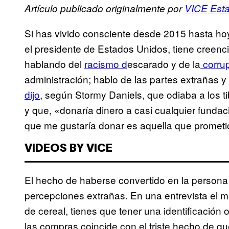
Artículo publicado originalmente por
VICE Esta
Si has vivido consciente desde 2015 hasta h
el presidente de Estados Unidos, tiene creenc
hablando del
racismo d
escarado y de la
corrup
administración; hablo de las partes extrañas
dijo
, según Stormy Daniels, que odiaba a los 
y que, «donaría dinero a casi cualquier fundac
que me gustaría donar es aquella que prometió
VIDEOS BY VICE
El hecho de haberse convertido en la person
percepciones extrañas. En una entrevista el 
de cereal, tienes que tener una identificación o
las compras coincide con el triste hecho de q