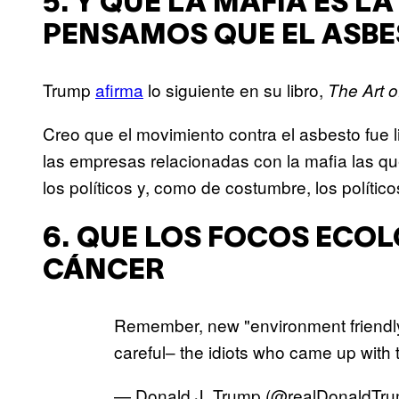
5. Y QUE LA MAFIA ES L
PENSAMOS QUE EL ASBE
Trump
afirma
lo siguiente en su libro,
The Art 
Creo que el movimiento contra el asbesto fue 
las empresas relacionadas con la mafia las q
los políticos y, como de costumbre, los polític
6. QUE LOS FOCOS ECO
CÁNCER
Remember, new "environment friendly
careful– the idiots who came up with th
— Donald J. Trump (@realDonaldTr