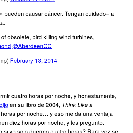
s» pueden causar cáncer. Tengan cuidado– a
ta.
of obsolete, bird killing wind turbines,
mond
@AberdeenCC
ump)
February 13, 2014
rmir cuatro horas por noche, y honestamente,
dijo
en su libro de 2004,
Think Like a
 horas por noche… y eso me da una ventaja
en diez horas por noche, y les pregunto:
 si yo solo duermo cuatro horas? Rara vez se