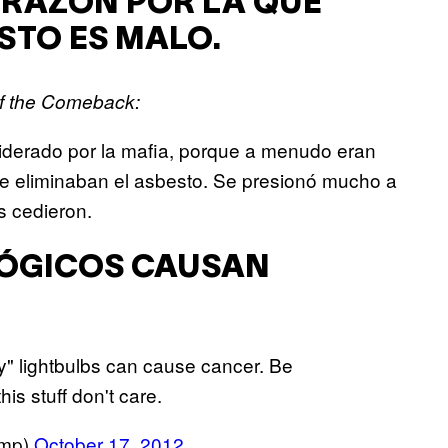
A RAZÓN POR LA QUE
STO ES MALO.
of the Comeback
:
liderado por la mafia, porque a menudo eran
ue eliminaban el asbesto. Se presionó mucho a
os cedieron.
LÓGICOS CAUSAN
" lightbulbs can cause cancer. Be
is stuff don't care.
ump)
October 17, 2012