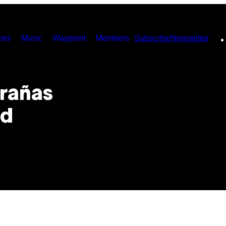
ies
Music
Waypoint
Members
Subscribe
Newsletter
trañas
ld