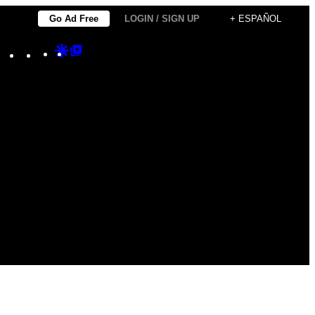
Go Ad Free
LOGIN / SIGN UP
+ ESPAÑOL
Instagram
TikTok
YouTube
Google
Google
Discover
Top
Posts