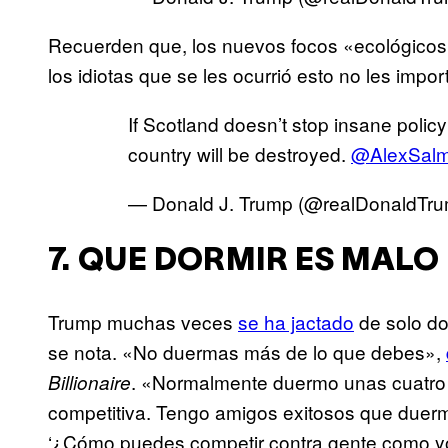
Recuerden que, los nuevos focos «ecológico
los idiotas que se les ocurrió esto no les impor
If Scotland doesn’t stop insane policy 
country will be destroyed.
@AlexSal
— Donald J. Trump (@realDonaldTr
7. QUE DORMIR ES MALO
Trump muchas veces
se ha jactado
de solo do
se nota. «No duermas más de lo que debes»,
. «Normalmente duermo unas cuatro
Billionaire
competitiva. Tengo amigos exitosos que duerm
‘¿Cómo puedes competir contra gente como yo