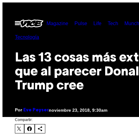
Saltar
al
Abrir
Magazine
Pulse
Life
Tech
Munch
contenido
Menú
Tecnología
Las 13 cosas más ex
que al parecer Dona
Trump cree
Por
noviembre 23, 2018, 9:30am
Eve Peyser
Compartir: