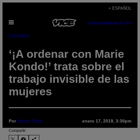
Saltar
+ ESPAÑOL
al
Abrir
contenido
SUBSCRIBE
NEWSLETTER
Menú
Actualidad
‘¡A ordenar con Marie
Kondo!’ trata sobre el
trabajo invisible de las
mujeres
Por
Nicole Clark
enero 17, 2019, 3:30pm
Compartir: