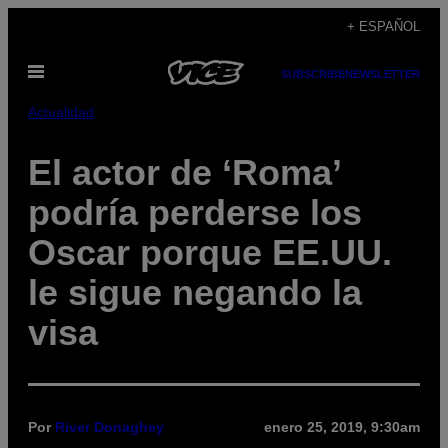
Saltar
+ ESPAÑOL
al
Abrir
contenido
SUBSCRIBE
NEWSLETTER
Menú
Actualidad
El actor de ‘Roma’
podría perderse los
Oscar porque EE.UU.
le sigue negando la
visa
Por
River Donaghey
enero 25, 2019, 9:30am