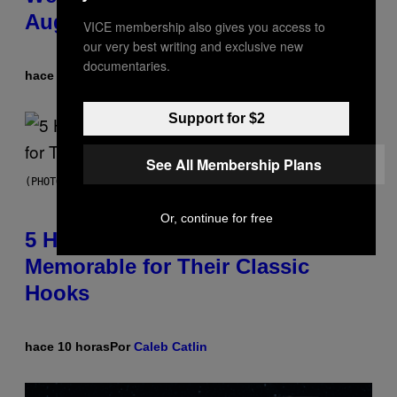
August 15
VICE membership also gives you access to
our very best writing and exclusive new
documentaries.
hace 3 horas
Por
Ashley Fike
Support for $2
See All Membership Plans
(PHOTO BY STEVE GRANITZ/WIREIMAGE)
Or, continue for free
5 Hip-Hop Songs That Are Most
Memorable for Their Classic
Hooks
hace 10 horas
Por
Caleb Catlin