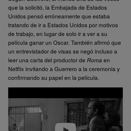
que la solicitó, la Embajada de Estados
Unidos pensó erróneamente que estaba
tratando de ir a Estados Unidos por motivos
de trabajo, en lugar de solo ir a ver a su
película ganar un Oscar. También afirmó que
un entrevistador de visas se negó incluso a
leer una carta del productor de
en
Roma
Netflix invitando a Guerrero a la ceremonia y
confirmando su papel en la película.
P
l
a
y
v
i
d
e
o