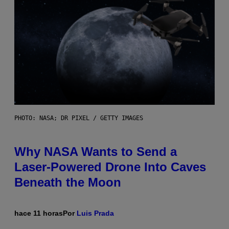
PHOTO: NASA; DR PIXEL / GETTY IMAGES
Why NASA Wants to Send a
Laser-Powered Drone Into Caves
Beneath the Moon
hace 11 horas
Por
Luis Prada