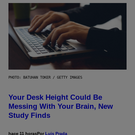
PHOTO: BATUHAN TOKER / GETTY IMAGES
Your Desk Height Could Be
Messing With Your Brain, New
Study Finds
hace 11 horas
Por
Luis Prada