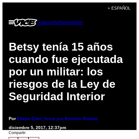
Saltar
+ ESPAÑOL
al
Abrir
Subscribe
Newsletter
contenido
Menú
Betsy tenía 15 años
cuando fue ejecutada
por un militar: los
riesgos de la Ley de
Seguridad Interior
Por
Eliana Gilet; fotos por Ernesto Álvarez
diciembre 5, 2017, 12:37pm
Compartir: