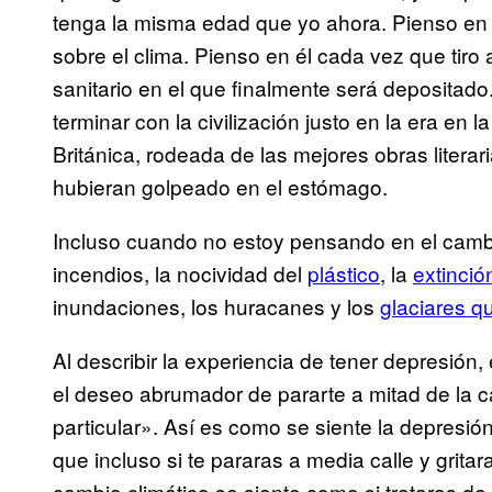
tenga la misma edad que yo ahora. Pienso en 
sobre el clima. Pienso en él cada vez que tiro 
sanitario en el que finalmente será depositado
terminar con la civilización justo en la era en 
Británica, rodeada de las mejores obras litera
hubieran golpeado en el estómago.
Incluso cuando no estoy pensando en el cambio
incendios, la nocividad del
plástico
, la
extinció
inundaciones, los huracanes y los
glaciares q
Al describir la experiencia de tener depresión, 
el deseo abrumador de pararte a mitad de la ca
particular». Así es como se siente la depresi
que incluso si te pararas a media calle y gritara
cambio climático se siente como si trataras de