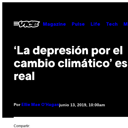
Saltar
al
contenido
Abrir
Magazine
Pulse
Life
Tech
M
Menú
‘La depresión por el
cambio climático’ es
real
Por
junio 13, 2019, 10:00am
Ellie Mae O'Hagan
Compartir: