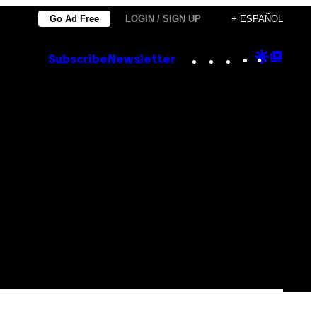
Go Ad Free
LOGIN / SIGN UP
+ ESPAÑOL
Instagram
TikTok
YouTube
Google
Goog
Subscribe
Newsletter
Discove
Top
Posts