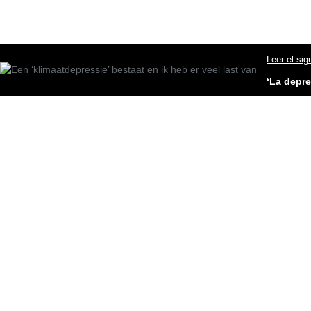
Leer el sig
‘La depre