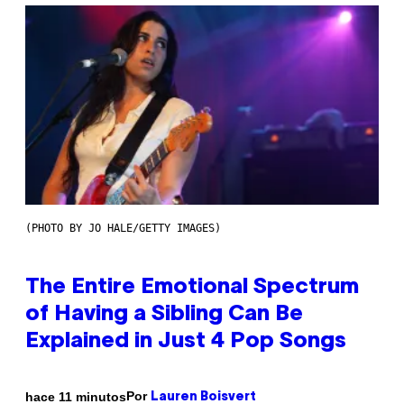
(PHOTO BY JO HALE/GETTY IMAGES)
The Entire Emotional Spectrum
of Having a Sibling Can Be
Explained in Just 4 Pop Songs
Por
hace 11 minutos
Lauren Boisvert