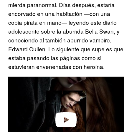
mierda paranormal. Días después, estaría
encorvado en una habitación —con una
copia pirata en mano— leyendo este diario
adolescente sobre la aburrida Bella Swan, y
conociendo al también aburrido vampiro,
Edward Cullen. Lo siguiente que supe es que
estaba pasando las páginas como si
estuvieran envenenadas con heroína.
P
l
a
y
v
i
d
e
o