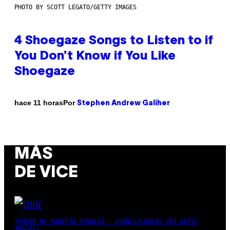
PHOTO BY SCOTT LEGATO/GETTY IMAGES
4 Shoegaze Songs to Listen to if
You Don’t Know if You Like
Shoegaze
Por
hace 11 horas
Stephen Andrew Galiher
MÁS
DE VICE
(PHOTO BY ROBERTO PANUCCI – CORBIS/CORBIS VIA GETTY
IMAGES)