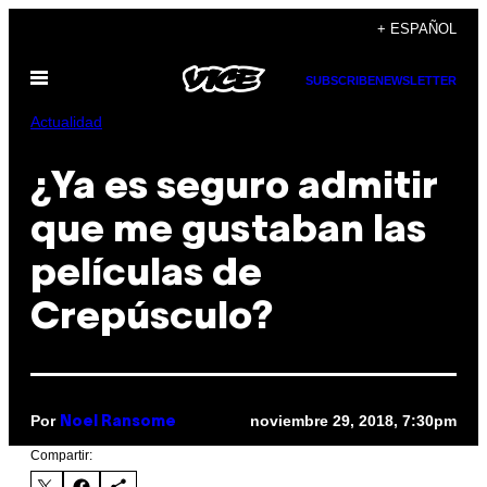
Saltar
+ ESPAÑOL
al
Abrir
contenido
SUBSCRIBE
NEWSLETTER
Menú
Actualidad
¿Ya es seguro admitir
que me gustaban las
películas de
Crepúsculo?
Por
noviembre 29, 2018, 7:30pm
Noel Ransome
Compartir: