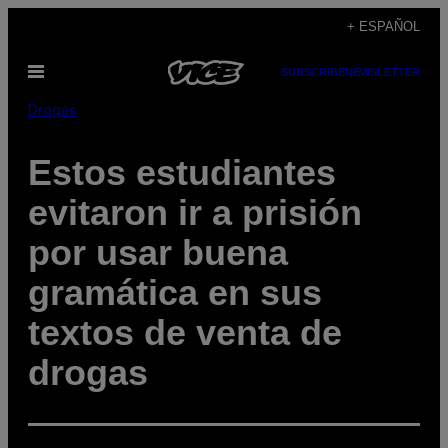
Saltar
+ ESPAÑOL
al
Abrir
SUBSCRIBE
NEWSLETTER
contenido
Menú
Drogas
Estos estudiantes
evitaron ir a prisión
por usar buena
gramática en sus
textos de venta de
drogas