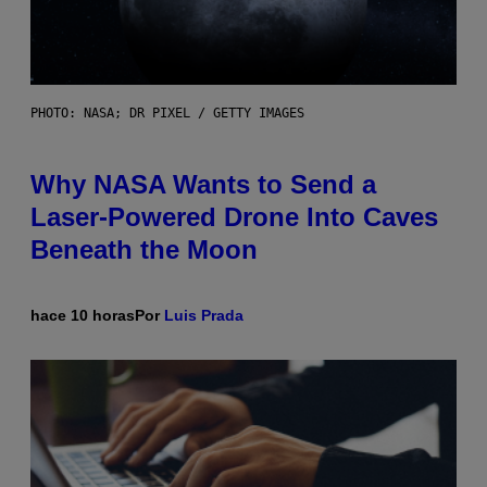
PHOTO: NASA; DR PIXEL / GETTY IMAGES
Why NASA Wants to Send a
Laser-Powered Drone Into Caves
Beneath the Moon
hace 10 horas
Por
Luis Prada