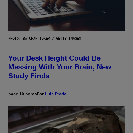
PHOTO: BATUHAN TOKER / GETTY IMAGES
Your Desk Height Could Be
Messing With Your Brain, New
Study Finds
hace 10 horas
Por
Luis Prada