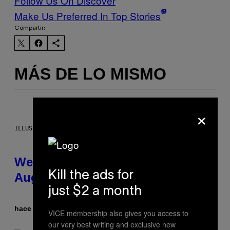
Follow Us On Discover
Make Us Preferred In Top Stories
Compartir:
MÁS DE LO MISMO
×
ILLUSTRATION BY REESA
Weekly Horoscope: August 9-
Kill the ads for
August 15
just $2 a month
hace 3 horas
Por
Ashley Fike
VICE membership also gives you access to
our very best writing and exclusive new