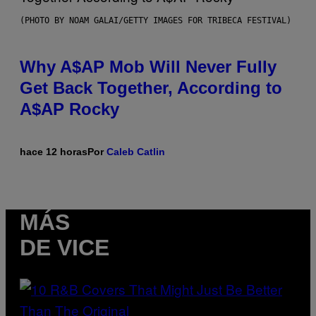
(PHOTO BY NOAM GALAI/GETTY IMAGES FOR TRIBECA FESTIVAL)
Why A$AP Mob Will Never Fully
Get Back Together, According to
A$AP Rocky
hace 12 horas
Por
Caleb Catlin
MÁS
DE VICE