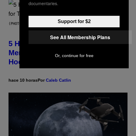
documentaries.
Support for $2
(PHOTO BY STEVE GRANITZ/WIREIMAGE)
See All Membership Plans
5 Hip-Hop Songs That Are Most
Memorable for Their Classic
Or, continue for free
Hooks
hace 10 horas
Por
Caleb Catlin