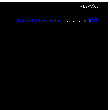
+ ESPAÑOL
Instagram
TikTok
YouTube
Google
Goog
Subscribe
Newsletter
Discove
Top
Posts