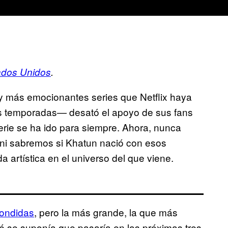
ados Unidos
.
y más emocionantes series que Netflix haya
s temporadas— desató el apoyo de sus fans
serie se ha ido para siempre. Ahora, nunca
o ni sabremos si Khatun nació con esos
a artística en el universo del que viene.
pondidas
, pero la más grande, la que más
é se suponía que pasaría en las próximas tres