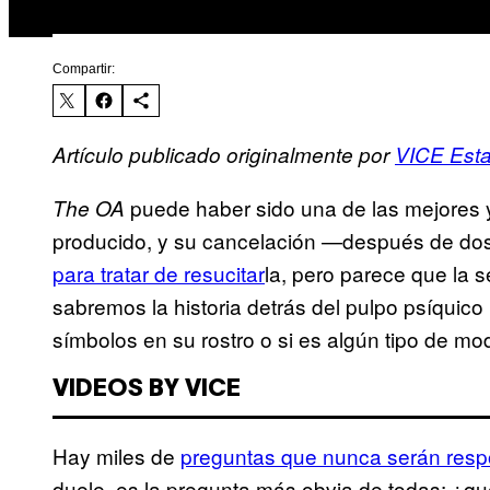
Compartir:
Artículo publicado originalmente por
VICE Est
puede haber sido una de las mejores 
The OA
producido, y su cancelación —después de do
para tratar de resucitar
la, pero parece que la 
sabremos la historia detrás del pulpo psíquic
símbolos en su rostro o si es algún tipo de mod
VIDEOS BY VICE
Hay miles de
preguntas que nunca serán res
duele, es la pregunta más obvia de todas: ¿qu