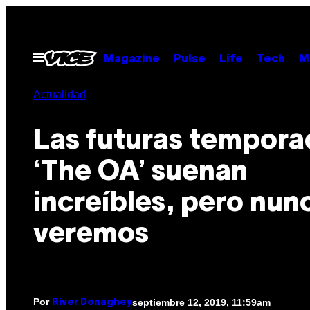
Saltar
al
contenido
Abrir
Magazine
Pulse
Life
Tech
M
Menú
Actualidad
Las futuras tempora
‘The OA’ suenan
increíbles, pero nunc
veremos
Por
septiembre 12, 2019, 11:59am
River Donaghey