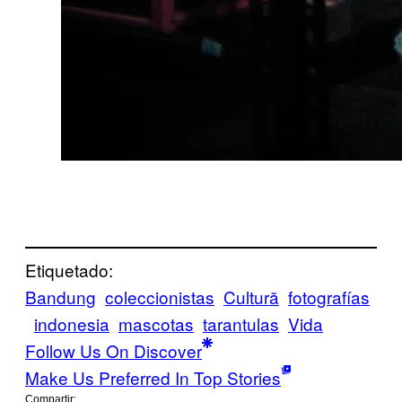
Etiquetado:
Bandung
coleccionistas
Cultură
fotografías
indonesia
mascotas
tarantulas
Vida
Follow Us On Discover
Make Us Preferred In Top Stories
Compartir: