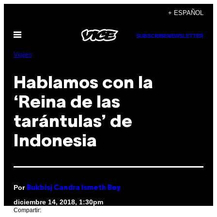
Saltar
+ ESPAÑOL
al
Abrir
contenido
SUBSCRIBE
NEWSLETTER
Menú
Viajes
Hablamos con la
‘Reina de las
tarántulas’ de
Indonesia
Por
Bukbisj Candra Ismeth Bey
diciembre 14, 2018, 1:30pm
Compartir: