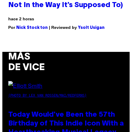
Not In the Way It’s Supposed To)
hace 2 horas
Por
| Reviewed by
Nick Stockton
Ysolt Usigan
MÁS
DE VICE
(PHOTO BY LEX VAN ROSSEN/MAI/REDFERNS)
Today Would’ve Been the 57th
Birthday of This Indie Icon With a