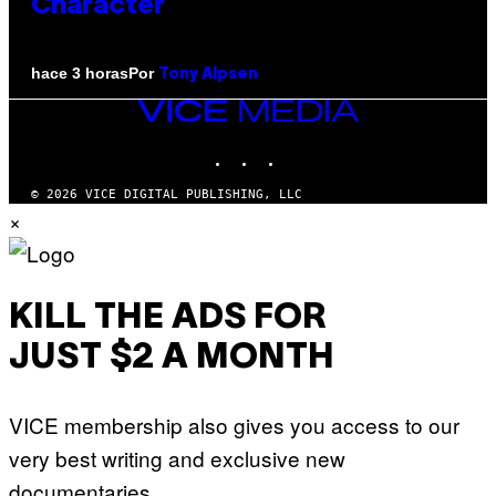
Character
Por
hace 3 horas
Tony Alpsen
VICE
MEDIA
INSTAGRAM
TIKTOK
YOUTUBE
© 2026 VICE DIGITAL PUBLISHING, LLC
×
KILL THE ADS FOR
JUST $2 A MONTH
VICE membership also gives you access to our
very best writing and exclusive new
documentaries.