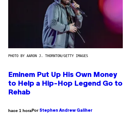
PHOTO BY AARON J. THORNTON/GETTY IMAGES
Eminem Put Up His Own Money
to Help a Hip-Hop Legend Go to
Rehab
Por
hace 1 hora
Stephen Andrew Galiher