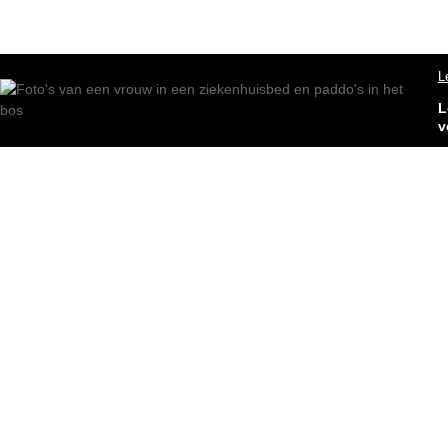
L
L
v