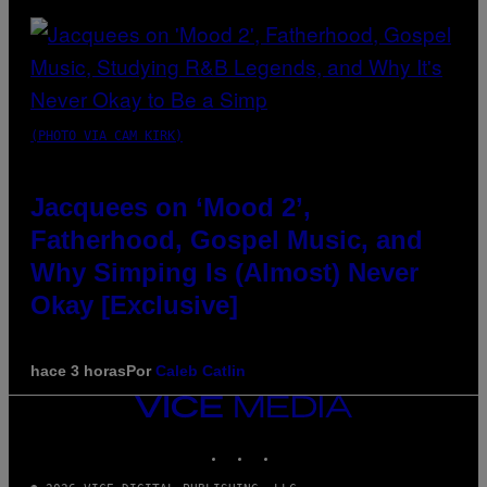
(PHOTO VIA CAM KIRK)
Jacquees on ‘Mood 2’,
Fatherhood, Gospel Music, and
Why Simping Is (Almost) Never
Okay [Exclusive]
hace 3 horas
Por
Caleb Catlin
VICE
MEDIA
INSTAGRAM
TIKTOK
YOUTUBE