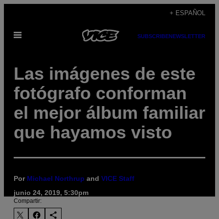
Saltar
+ ESPAÑOL
al
Abrir
contenido
SUBSCRIBE
NEWSLETTER
Menú
Las imágenes de este
fotógrafo conforman
el mejor álbum familiar
que hayamos visto
Por
Michael Northrup
and
VICE Staff
junio 24, 2019, 5:30pm
Compartir: