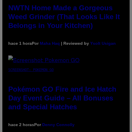
NWTN Home Made a Gorgeous
Weed Grinder (That Looks Like It
Belongs in Your Kitchen)
hace 1 hora
Por
Maha Haq
| Reviewed by
Ysolt Usigan
SCREENSHOT: POKEMON GO
Pokémon GO Fire and Ice Hatch
Day Event Guide – All Bonuses
and Special Hatches
hace 2 horas
Por
Denny Connolly