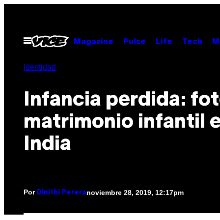
Saltar
al
contenido
Abrir
Magazine
Pulse
Life
Tech
M
Menú
Identidad
Infancia perdida: fot
matrimonio infantil e
India
Por
noviembre 28, 2019, 12:17pm
Dinithi Perera