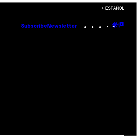
+ ESPAÑOL
Instagram
TikTok
YouTube
Google
Goog
Subscribe
Newsletter
Discove
Top
Posts