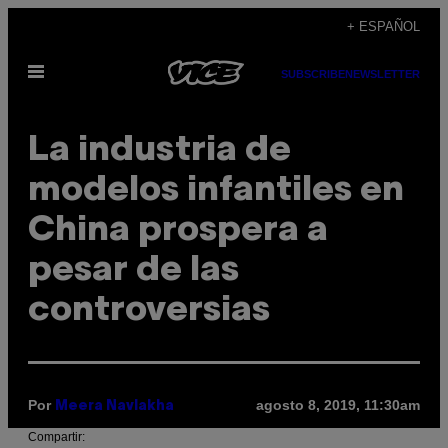
Saltar
+ ESPAÑOL
al
Abrir
contenido
SUBSCRIBE
NEWSLETTER
Menú
La industria de
modelos infantiles en
China prospera a
pesar de las
controversias
Por
agosto 8, 2019, 11:30am
Meera Navlakha
Compartir: