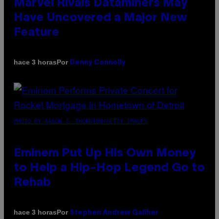
Marvel Rivals Dataminers May
Have Uncovered a Major New
Feature
Por
hace 3 horas
Denny Connolly
PHOTO BY AARON J. THORNTON/GETTY IMAGES
Eminem Put Up His Own Money
to Help a Hip-Hop Legend Go to
Rehab
Por
hace 3 horas
Stephen Andrew Galiher