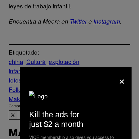
leyes de trabajo infantil.
Encuentra a Meera en
Twitter
e
Instagram
.
Etiquetado:
china
Cultură
explotación
infantil
modelaje
padres
sesion de
×
fotos
πασαρέλα
Follow Us On Discover
Make Us Preferred In Top Stories
Compartir:
Kill the ads for
just $2 a month
MÁS DE LO MISMO
VICE membership also gives you access to