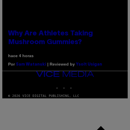
Why Are Athletes Taking
Mushroom Gummies?
hace 4 horas
Por
| Reviewed by
Sam Watanuki
Ysolt Usigan
VICE
MEDIA
INSTAGRAM
TIKTOK
YOUTUBE
© 2026 VICE DIGITAL PUBLISHING, LLC