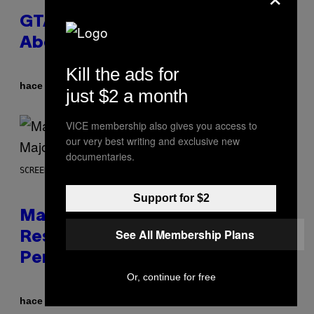
GTA 6 Gets Concerning Update
About GTA Online Release Date
Kill the ads for
Por
hace 20 minutos
Brent Koepp
just $2 a month
VICE membership also gives you access to
our very best writing and exclusive new
documentaries.
SCREENSHOT: PLAYSTATION, STEAM
Support for $2
Marvel Tokon Developer
See All Membership Plans
Responds to Major PC
Performance Issues
Or, continue for free
Por
hace 1 hora
Brent Koepp