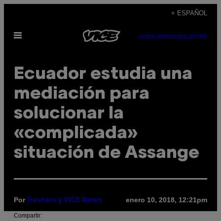
Saltar
+ ESPAÑOL
al
Abrir
contenido
SUBSCRIBE
NEWSLETTER
Menú
Ecuador estudia una
mediación para
solucionar la
«complicada»
situación de Assange
Por
enero 10, 2018, 12:21pm
Reuters y VICE News
Compartir: