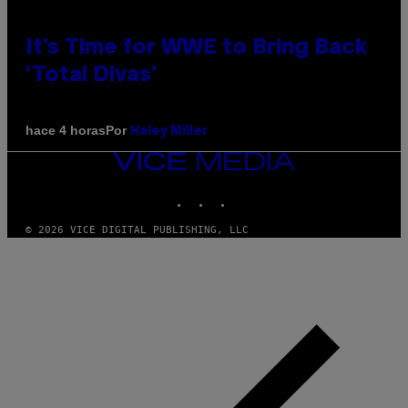
It’s Time for WWE to Bring Back
‘Total Divas’
Por
hace 4 horas
Haley Miller
VICE
MEDIA
INSTAGRAM
TIKTOK
YOUTUBE
© 2026 VICE DIGITAL PUBLISHING, LLC