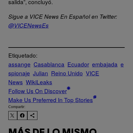
salida”, concluyó.
Sigue a VICE News En Español en Twitter:
@VICENewsEs
Etiquetado:
assange
Casablanca
Ecuador
embajada
e
spionaje
Julian
Reino Unido
VICE
News
WikiLeaks
Follow Us On Discover
Make Us Preferred In Top Stories
Compartir:
MÁS DE LO MISMO