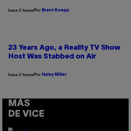
Por
hace 2 horas
Brent Koepp
23 Years Ago, a Reality TV Show
Host Was Stabbed on Air
Por
hace 2 horas
Haley Miller
MÁS
DE VICE