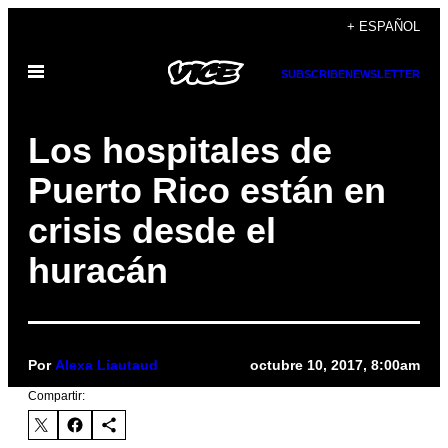
Saltar
+ ESPAÑOL
al
Abrir
contenido
SUBSCRIBE
NEWSLETTER
Menú
Los hospitales de
Puerto Rico están en
crisis desde el
huracán
Por
Alexa Liautaud
octubre 10, 2017, 8:00am
Compartir: