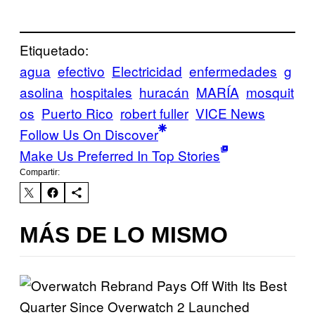
Etiquetado:
agua
efectivo
Electricidad
enfermedades
g
asolina
hospitales
huracán
MARÍA
mosquit
os
Puerto Rico
robert fuller
VICE News
Follow Us On Discover
Make Us Preferred In Top Stories
Compartir:
MÁS DE LO MISMO