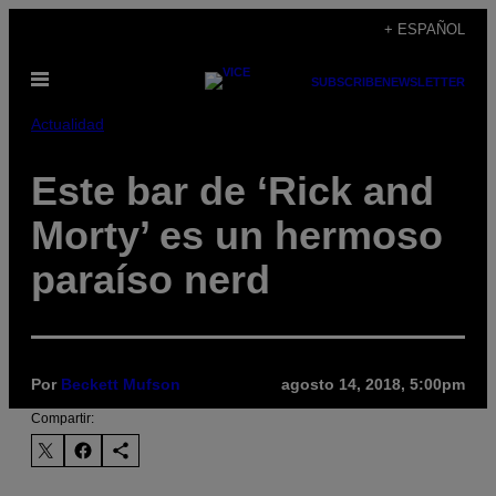
Saltar
+ ESPAÑOL
al
Abrir
contenido
SUBSCRIBE
NEWSLETTER
Menú
Actualidad
Este bar de ‘Rick and
Morty’ es un hermoso
paraíso nerd
Por
Beckett Mufson
agosto 14, 2018, 5:00pm
Compartir: