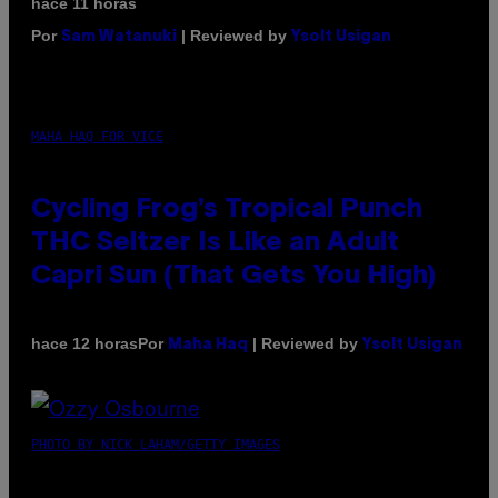
hace 11 horas
Por
| Reviewed by
Sam Watanuki
Ysolt Usigan
MAHA HAQ FOR VICE
Cycling Frog’s Tropical Punch
THC Seltzer Is Like an Adult
Capri Sun (That Gets You High)
Por
| Reviewed by
hace 12 horas
Maha Haq
Ysolt Usigan
PHOTO BY NICK LAHAM/GETTY IMAGES