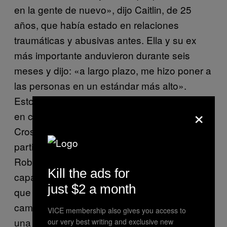
en la gente de nuevo», dijo Caitlin, de 25
años, que había estado en relaciones
traumáticas y abusivas antes. Ella y su ex
más importante anduvieron durante seis
meses y dijo: «a largo plazo, me hizo poner a
las personas en un estándar más alto».
Estos detalles de introspección se filtraban
×
en cada conversación, algo con lo que
Crosby cree que la generación más joven es
particularmente buena, para bien o para mal.
Robyn, de 33 años, siente que «nunca fue
Kill the ads for
capaz de amar con tanta libertad o facilidad»
just $2 a month
que con su gran ex, a quien conoció en el
campamento de verano a los 14 años y tuvo
VICE membership also gives you access to
una relación a larga distancia durante cinco
our very best writing and exclusive new