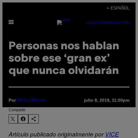
Saltar
+ ESPAÑOL
al
Abrir
contenido
SUBSCRIBE
NEWSLETTER
Menú
Personas nos hablan
sobre ese ‘gran ex’
que nunca olvidarán
Por
julio 8, 2019, 11:00pm
Moira Wyton
Compartir:
Artículo publicado originalmente por
VICE