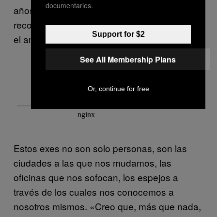
documentaries.
años. «Creo que siempre será un
recordatorio de la pureza y la posibilidad en
Support for $2
el amor joven», dijo.
See All Membership Plans
Or, continue for free
Estos exes no son solo personas, son las
ciudades a las que nos mudamos, las
oficinas que nos sofocan, los espejos a
través de los cuales nos conocemos a
nosotros mismos. «Creo que, más que nada,