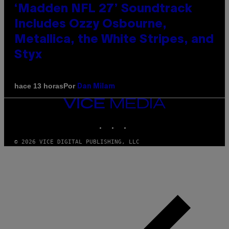
‘Madden NFL 27’ Soundtrack
Includes Ozzy Osbourne,
Metallica, the White Stripes, and
Styx
Por
hace 13 horas
Dan Milam
VICE
MEDIA
INSTAGRAM
TIKTOK
YOUTUBE
© 2026 VICE DIGITAL PUBLISHING, LLC