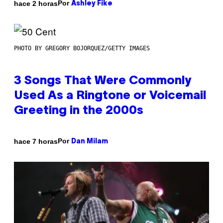
Por
hace 2 horas
Ashley Fike
PHOTO BY GREGORY BOJORQUEZ/GETTY IMAGES
3 Songs That Were Commonly
Used As a Ringtone or Voicemail
Greeting in the 2000s
Por
hace 7 horas
Dan Milam