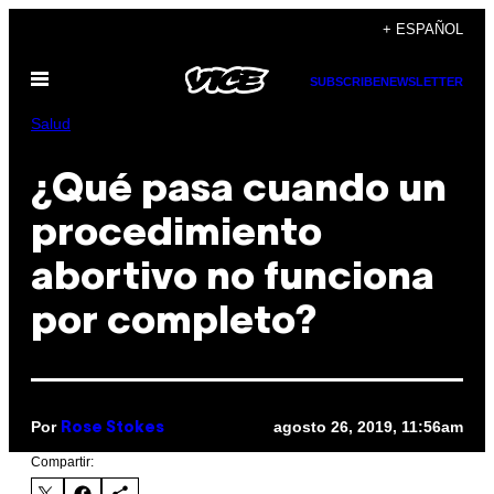
Saltar
+ ESPAÑOL
al
Abrir
contenido
SUBSCRIBE
NEWSLETTER
Menú
Salud
¿Qué pasa cuando un
procedimiento
abortivo no funciona
por completo?
Por
agosto 26, 2019, 11:56am
Rose Stokes
Compartir: