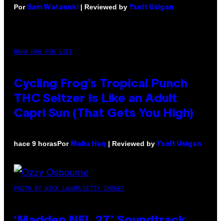
Por
| Reviewed by
Sam Watanuki
Ysolt Usigan
MAHA HAQ FOR VICE
Cycling Frog’s Tropical Punch
THC Seltzer Is Like an Adult
Capri Sun (That Gets You High)
Por
| Reviewed by
hace 9 horas
Maha Haq
Ysolt Usigan
PHOTO BY NICK LAHAM/GETTY IMAGES
‘Madden NFL 27’ Soundtrack