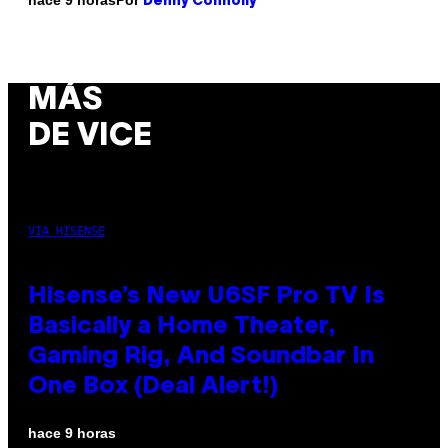
hace 9 horas
Denny Connolly
MÁS
DE VICE
VIA HISENSE
Hisense’s New U6SF Pro TV Is
Basically a Home Theater,
Gaming Rig, And Soundbar In
One Box (Deal Alert!)
hace 9 horas