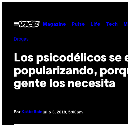
Saltar
al
contenido
Abrir
Magazine
Pulse
Life
Tech
M
Menú
Drogas
Los psicodélicos se 
popularizando, porq
gente los necesita
Por
julio 3, 2018, 5:00pm
Katie Bain