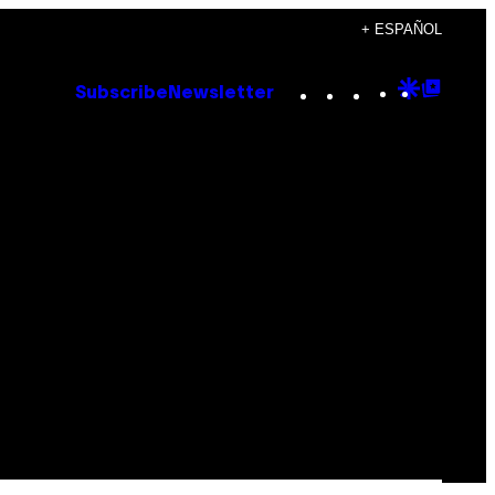
+ ESPAÑOL
Instagram
TikTok
YouTube
Google
Goog
Subscribe
Newsletter
Discove
Top
Posts