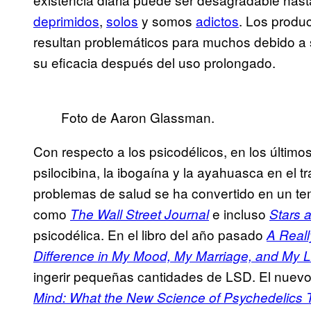
deprimidos
,
solos
y somos
adictos
. Los produ
resultan problemáticos para muchos debido a 
su eficacia después del uso prolongado.
Foto de Aaron Glassman.
Con respecto a los psicodélicos, en los últim
psilocibina, la ibogaína y la ayahuasca en el t
problemas de salud se ha convertido en un te
como
e incluso
The Wall Street Journal
Stars 
psicodélica. En el libro del año pasado
A Real
Difference in My Mood, My Marriage, and My L
ingerir pequeñas cantidades de LSD. El nuevo
Mind:
What the New Science of Psychedelics 