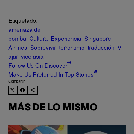
Etiquetado:
amenaza de
bomba
Cultură
Experiencia
Singapore
Airlines
Sobrevivir
terrorismo
traducción
Vi
ajar
vice asia
Follow Us On Discover
Make Us Preferred In Top Stories
Compartir:
MÁS DE LO MISMO