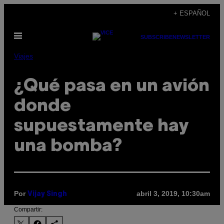
Saltar
+ ESPAÑOL
al
Abrir
contenido
SUBSCRIBE
NEWSLETTER
Menú
Viajes
¿Qué pasa en un avión
donde
supuestamente hay
una bomba?
Por
abril 3, 2019, 10:30am
Vijay Singh
Compartir: