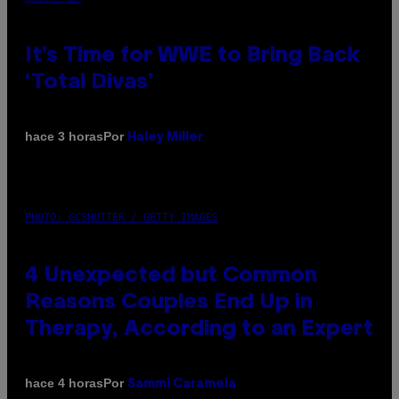
It’s Time for WWE to Bring Back
‘Total Divas’
Por
hace 3 horas
Haley Miller
PHOTO: GCSHUTTER / GETTY IMAGES
4 Unexpected but Common
Reasons Couples End Up in
Therapy, According to an Expert
Por
hace 4 horas
Sammi Caramela