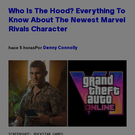
Who Is The Hood? Everything To
Know About The Newest Marvel
Rivals Character
Por
hace 5 horas
Denny Connolly
SCREENSHOT: ROCKSTAR GAMES