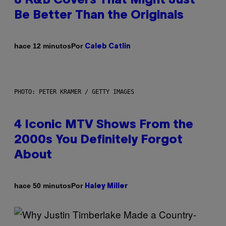
8 R&B Covers That Might Just
Be Better Than the Originals
Por
hace 12 minutos
Caleb Catlin
PHOTO: PETER KRAMER / GETTY IMAGES
4 Iconic MTV Shows From the
2000s You Definitely Forgot
About
Por
hace 50 minutos
Haley Miller