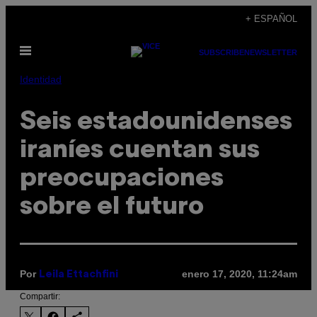
Saltar
+ ESPAÑOL
al
Abrir
contenido
SUBSCRIBE
NEWSLETTER
Menú
Identidad
Seis estadounidenses
iraníes cuentan sus
preocupaciones
sobre el futuro
Por
enero 17, 2020, 11:24am
Leila Ettachfini
Compartir: