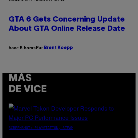
GTA 6 Gets Concerning Update
About GTA Online Release Date
Por
hace 5 horas
Brent Koepp
MÁS
DE VICE
SCREENSHOT: PLAYSTATION, STEAM