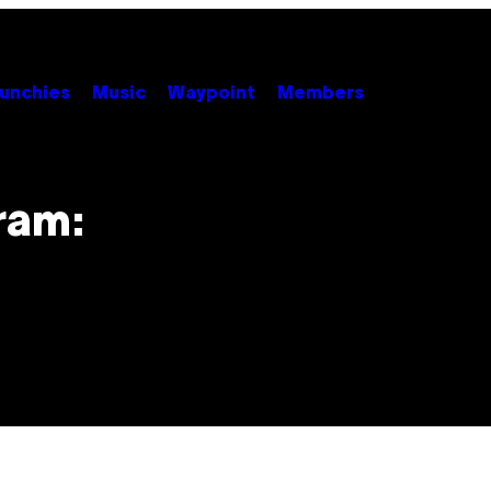
unchies
Music
Waypoint
Members
ram: