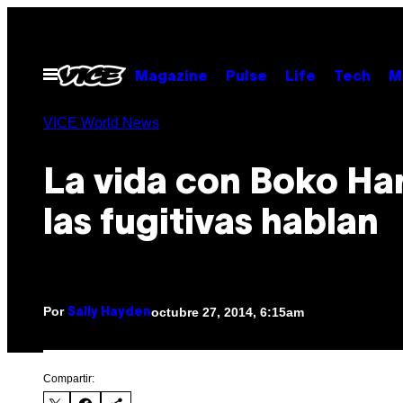
Saltar
al
contenido
Abrir
Magazine
Pulse
Life
Tech
M
Menú
VICE World News
La vida con Boko Ha
las fugitivas hablan
Por
octubre 27, 2014, 6:15am
Sally Hayden
Compartir: