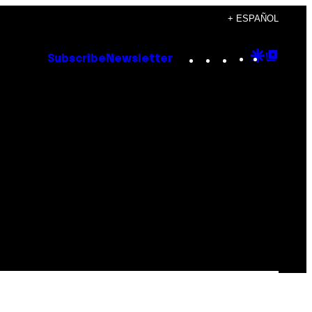
+ ESPAÑOL
Instagram
TikTok
YouTube
Google
Goog
Subscribe
Newsletter
Discove
Top
Posts