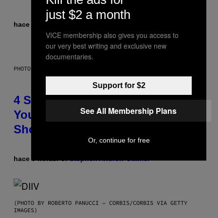
just $2 a month
hace 1 hora
Por
Sammi Caramela
VICE membership also gives you access to
our very best writing and exclusive new
documentaries.
PHOTO BY SCOTT LEGATO/GETTY IMAGES
Support for $2
4 Shoegaze Songs to Listen to if
See All Membership Plans
You Don’t Know if You Like
Shoegaze
Or, continue for free
hace 9 horas
Por
Stephen Andrew Galiher
(PHOTO BY ROBERTO PANUCCI – CORBIS/CORBIS VIA GETTY
IMAGES)