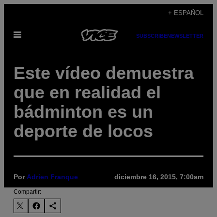
Saltar
+ ESPAÑOL
al
Abrir
contenido
SUBSCRIBE
NEWSLETTER
Menú
Este vídeo demuestra
que en realidad el
bádminton es un
deporte de locos
Por
Adrien Franque
diciembre 16, 2015, 7:00am
Compartir: