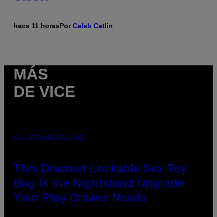
hace 11 horas
Por
Caleb Catlin
MÁS
DE VICE
SAM WATANUKI FOR VICE
This Discreet Lockable Sex Toy
Bag Is the Nightstand Upgrade
Your Play Drawer Needs