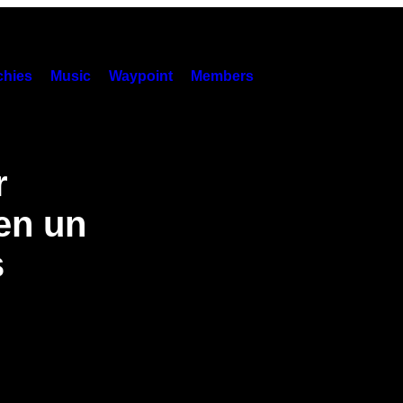
hies
Music
Waypoint
Members
r
en un
s