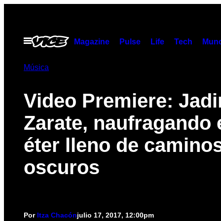
Saltar
al
contenido
Abrir
Magazine
Pulse
Life
Tech
Munc
Menú
Música
Video Premiere: Jadi
Zarate, naufragando 
éter lleno de camino
oscuros
Por
Itza Chacón
julio 17, 2017, 12:00pm