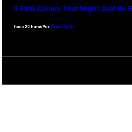
8 R&B Covers That Might Just Be B
hace 20 horas
Por
Caleb Catlin