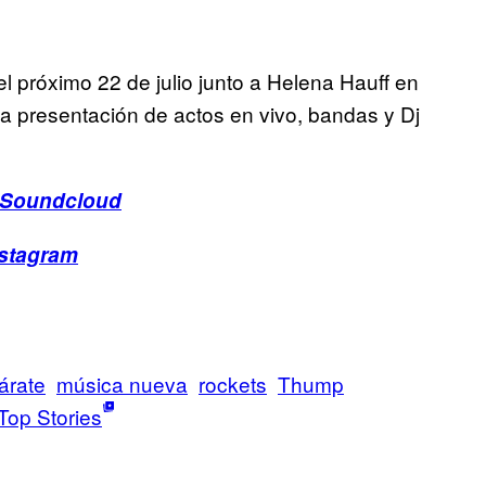
l próximo 22 de julio junto a Helena Hauff en
la presentación de actos en vivo, bandas y Dj
Soundcloud
nstagram
árate
música nueva
rockets
Thump
Top Stories