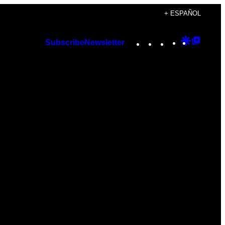
+ ESPAÑOL
Instagram
TikTok
YouTube
Google
Googl
Subscribe
Newsletter
Discover
Top
Posts