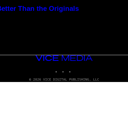
etter Than the Originals
VICE
MEDIA
INSTAGRAM
TIKTOK
YOUTUBE
© 2026 VICE DIGITAL PUBLISHING, LLC