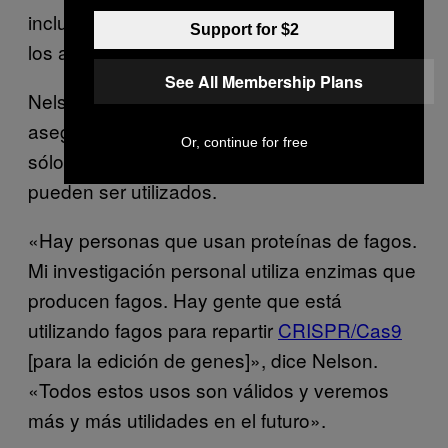
incluso se podrá utilizar para reemplazar a
Support for $2
los antibióticos.
See All Membership Plans
Nelson se hace eco de este sentimiento y
asegura que la investigación de Chan es
Or, continue for free
sólo una manera más en que los fagos
pueden ser utilizados.
«Hay personas que usan proteínas de fagos.
Mi investigación personal utiliza enzimas que
producen fagos. Hay gente que está
utilizando fagos para repartir
CRISPR/Cas9
[para la edición de genes]», dice Nelson.
«Todos estos usos son válidos y veremos
más y más utilidades en el futuro».