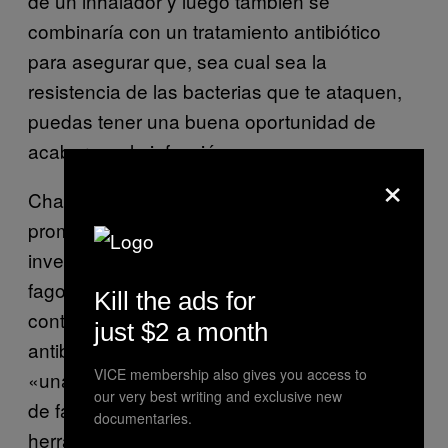
de un inhalador y luego también se
combinaría con un tratamiento antibiótico
para asegurar que, sea cual sea la
resistencia de las bacterias que te ataquen,
puedas tener una buena oportunidad de
acabar con la infección.
×
Chan afirma que los resultados son
prometedores, pero que aún falta más
investigación. No considera a la terapia de
fagos nuestra mejor apuesta en la lucha
Kill the ads for
contra la resistencia bacteriana a los
just $2 a month
antibióticos, sino que en su opinión es sólo
VICE membership also gives you access to
«una apuesta». Pero cree que el diverso uso
our very best writing and exclusive new
de fagos dirigido será una importante
documentaries.
herramienta en el futuro y, en algunos casos,