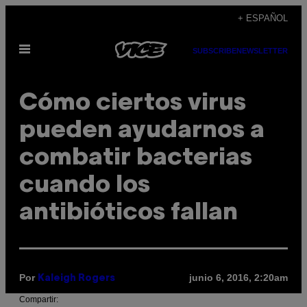
Saltar
+ ESPAÑOL
al
Abrir
contenido
SUBSCRIBE
NEWSLETTER
Menú
Cómo ciertos virus
pueden ayudarnos a
combatir bacterias
cuando los
antibióticos fallan
Por
junio 6, 2016, 2:20am
Kaleigh Rogers
Compartir: