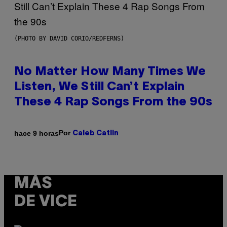
(PHOTO BY DAVID CORIO/REDFERNS)
No Matter How Many Times We
Listen, We Still Can’t Explain
These 4 Rap Songs From the 90s
Por
hace 9 horas
Caleb Catlin
MÁS
DE VICE