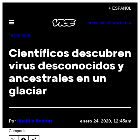
Saltar
+ ESPAÑOL
al
Abrir
contenido
SUBSCRIBE
NEWSLETTER
Menú
Tecnología
Científicos descubren
virus desconocidos y
ancestrales en un
glaciar
Por
enero 24, 2020, 12:45am
Maddie Bender
Compartir: