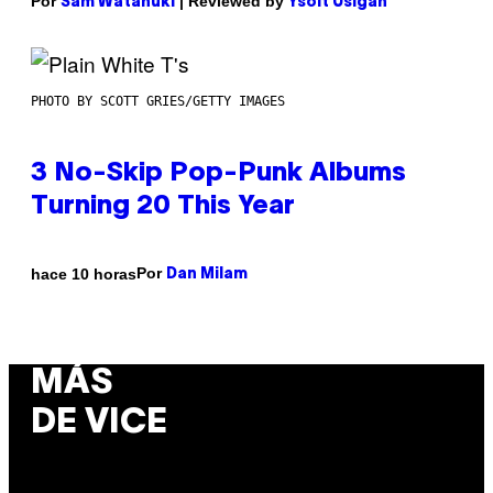
Por
| Reviewed by
Sam Watanuki
Ysolt Usigan
PHOTO BY SCOTT GRIES/GETTY IMAGES
3 No-Skip Pop-Punk Albums
Turning 20 This Year
Por
hace 10 horas
Dan Milam
MÁS
DE VICE