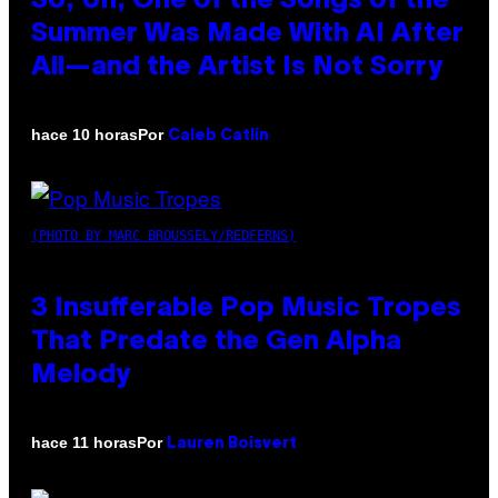
So, Uh, One of the Songs of the
Summer Was Made With AI After
All—and the Artist Is Not Sorry
Por
hace 10 horas
Caleb Catlin
(PHOTO BY MARC BROUSSELY/REDFERNS)
3 Insufferable Pop Music Tropes
That Predate the Gen Alpha
Melody
Por
hace 11 horas
Lauren Boisvert