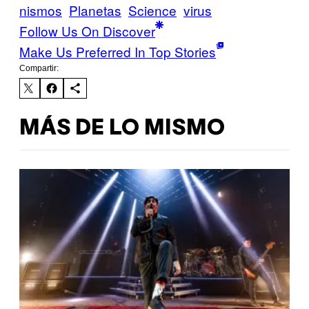
nismos
Planetas
Science
virus
Follow Us On Discover
Make Us Preferred In Top Stories
Compartir:
MÁS DE LO MISMO