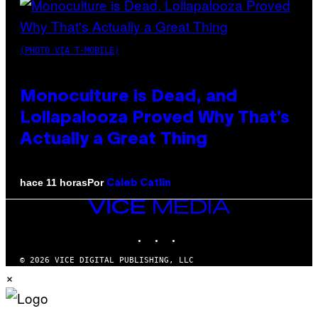
(PHOTO VIA T-MOBILE)
Monoculture is Dead, and
Lollapalooza Proved Why That’s
Actually a Great Thing
Por
hace 11 horas
Caleb Catlin
VICE
MEDIA
INSTAGRAM
TIKTOK
YOUTUBE
© 2026 VICE DIGITAL PUBLISHING, LLC
×