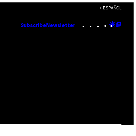
+ ESPAÑOL
Instagram
TikTok
YouTube
Google
Goog
Subscribe
Newsletter
Discove
Top
Posts