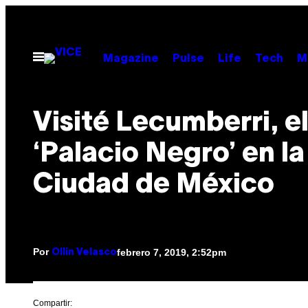
Saltar
al
contenido
Abrir
Magazine
Pulse
Life
Tech
M
Menú
Visité Lecumberri, e
‘Palacio Negro’ en la
Ciudad de México
Por
febrero 7, 2019, 2:52pm
Ollin Velasco
Compartir: