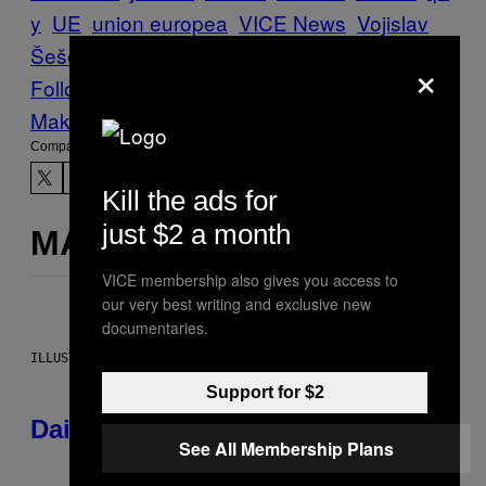
y
UE
union europea
VICE News
Vojislav
Šešelj
×
Follow Us On Discover
Make Us Preferred In Top Stories
Compartir:
Kill the ads for
just $2 a month
MÁS DE LO MISMO
VICE membership also gives you access to
our very best writing and exclusive new
documentaries.
ILLUSTRATION BY REESA.
Support for $2
Daily Horoscope: August 10, 2026
See All Membership Plans