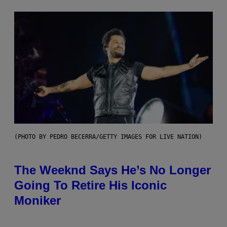
(PHOTO BY PEDRO BECERRA/GETTY IMAGES FOR LIVE NATION)
The Weeknd Says He’s No Longer
Going To Retire His Iconic
Moniker