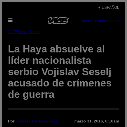
Saltar
+ ESPAÑOL
al
Abrir
contenido
SUBSCRIBE
NEWSLETTER
Menú
VICE World News
La Haya absuelve al
líder nacionalista
serbio Vojislav Seselj
acusado de crímenes
de guerra
Por
Reuters News Agency
marzo 31, 2016, 8:10am