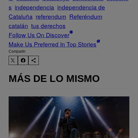
s
independencia
independencia de
Cataluña
referendum
Referéndum
catalán
tus derechos
Follow Us On Discover
Make Us Preferred In Top Stories
Compartir:
MÁS DE LO MISMO