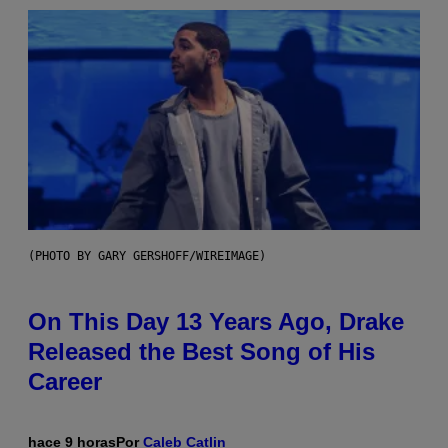
(PHOTO BY GARY GERSHOFF/WIREIMAGE)
On This Day 13 Years Ago, Drake
Released the Best Song of His
Career
hace 9 horas
Por
Caleb Catlin