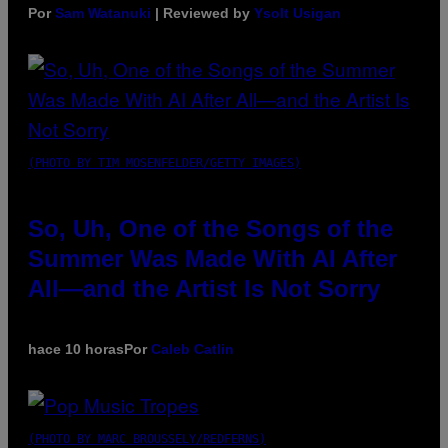
Por
Sam Watanuki
| Reviewed by
Ysolt Usigan
(PHOTO BY TIM MOSENFELDER/GETTY IMAGES)
So, Uh, One of the Songs of the
Summer Was Made With AI After
All—and the Artist Is Not Sorry
hace 10 horas
Por
Caleb Catlin
(PHOTO BY MARC BROUSSELY/REDFERNS)