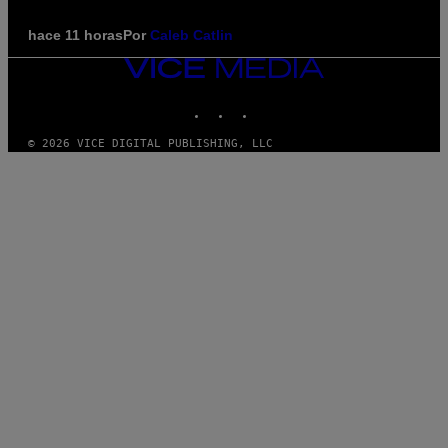
hace 11 horas
Por
Caleb Catlin
VICE
MEDIA
INSTAGRAM
TIKTOK
YOUTUBE
© 2026 VICE DIGITAL PUBLISHING, LLC