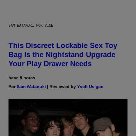
SAM WATANUKI FOR VICE
This Discreet Lockable Sex Toy
Bag Is the Nightstand Upgrade
Your Play Drawer Needs
hace 9 horas
Por
Sam Watanuki
| Reviewed by
Ysolt Usigan