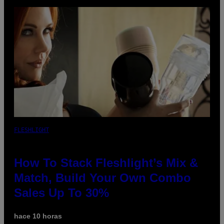
FLESHLIGHT
How To Stack Fleshlight’s Mix &
Match, Build Your Own Combo
Sales Up To 30%
hace 10 horas