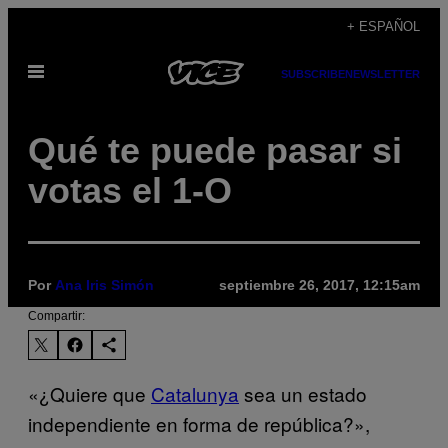
Saltar
+ ESPAÑOL
al
Abrir
contenido
SUBSCRIBE
NEWSLETTER
Menú
Qué te puede pasar si
votas el 1-O
Por
Ana Iris Simón
septiembre 26, 2017, 12:15am
Compartir:
«¿Quiere que
Catalunya
sea un estado
independiente en forma de república?»,