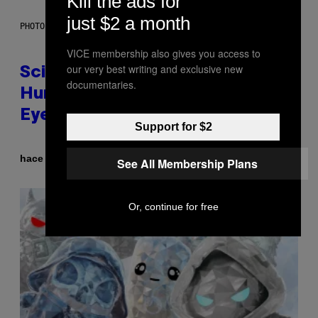
Kill the ads for
just $2 a month
PHOTO: CSA IMAGES / GETTY IMAGES
VICE membership also gives you access to
our very best writing and exclusive new
Scientists Just Traced the
documentaries.
Human Eye Back to a Tiny One-
Eyed Creature
Support for $2
Por
hace 23 minutos
Luis Prada
See All Membership Plans
Or, continue for free