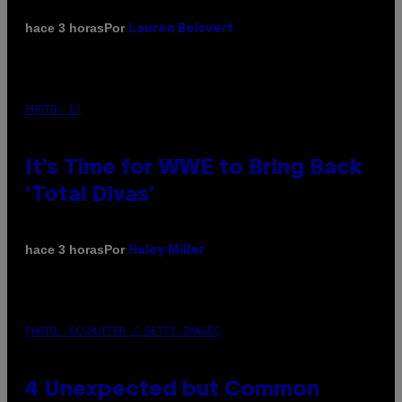
Por
hace 3 horas
Lauren Boisvert
PHOTO: E!
It’s Time for WWE to Bring Back
‘Total Divas’
Por
hace 3 horas
Haley Miller
PHOTO: GCSHUTTER / GETTY IMAGES
4 Unexpected but Common