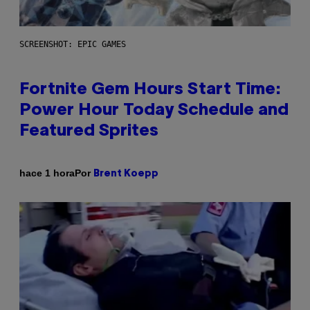
SCREENSHOT: EPIC GAMES
Fortnite Gem Hours Start Time:
Power Hour Today Schedule and
Featured Sprites
Por
hace 1 hora
Brent Koepp