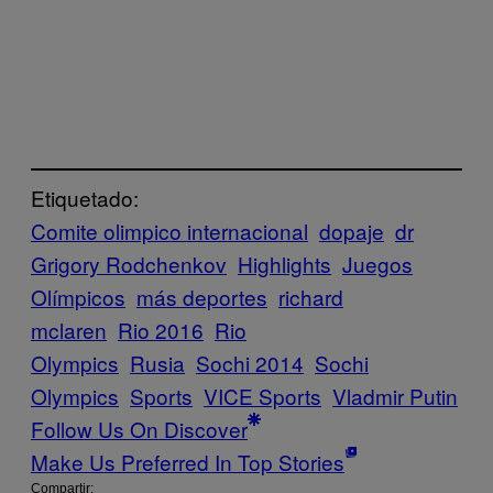
Etiquetado:
Comite olimpico internacional
dopaje
dr
Grigory Rodchenkov
Highlights
Juegos
Olímpicos
más deportes
richard
mclaren
Rio 2016
Rio
Olympics
Rusia
Sochi 2014
Sochi
Olympics
Sports
VICE Sports
Vladmir Putin
Follow Us On Discover
Make Us Preferred In Top Stories
Compartir: