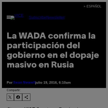
Saltar
+ ESPAÑOL
al
Abrir
Subscribe
Newsletter
contenido
Menú
La WADA confirma la
participación del
gobierno en el dopaje
masivo en Rusia
Por
julio 19, 2016, 6:10am
Sean Newell
Compartir: