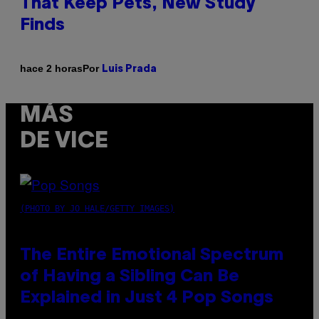
That Keep Pets, New Study
Finds
Por
hace 2 horas
Luis Prada
MÁS
DE VICE
(PHOTO BY JO HALE/GETTY IMAGES)
The Entire Emotional Spectrum
of Having a Sibling Can Be
Explained in Just 4 Pop Songs