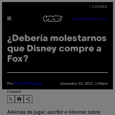
Saltar
+ ESPAÑOL
al
Abrir
contenido
SUBSCRIBE
NEWSLETTER
Menú
¿Debería molestarnos
que Disney compre a
Fox?
Por
diciembre 15, 2017, 1:00pm
Patrick Klepek
Compartir:
Además de jugar, escribir e informar sobre