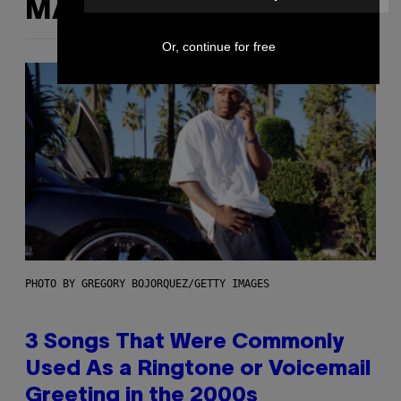
MÁS DE LO MISMO
Or, continue for free
PHOTO BY GREGORY BOJORQUEZ/GETTY IMAGES
3 Songs That Were Commonly
Used As a Ringtone or Voicemail
Greeting in the 2000s