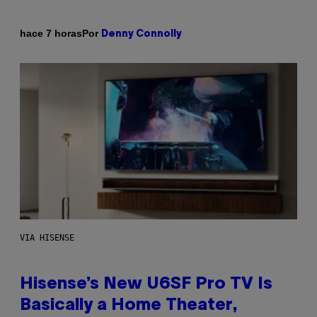
Por
hace 7 horas
Denny Connolly
VIA HISENSE
Hisense’s New U6SF Pro TV Is
Basically a Home Theater,