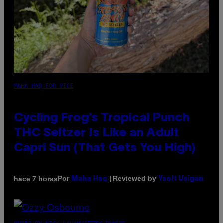
MAHA HAQ FOR VICE
Cycling Frog’s Tropical Punch
THC Seltzer Is Like an Adult
Capri Sun (That Gets You High)
Por
| Reviewed by
hace 7 horas
Maha Haq
Ysolt Usigan