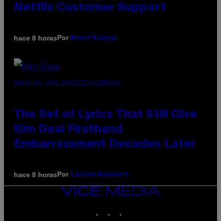
Netflix Customer Support
Por
hace 8 horas
Brent Koepp
PHOTO BY JEFF KRAVITZ/FILMMAGIC
The Set of Lyrics That Still Give
Kim Deal Firsthand
Embarrassment Decades Later
Por
hace 8 horas
Lauren Boisvert
VICE
MEDIA
INSTAGRAM
TIKTOK
YOUTUBE