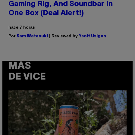
Gaming Rig, And Soundbar In
One Box (Deal Alert!)
hace 7 horas
Por
| Reviewed by
Sam Watanuki
Ysolt Usigan
MÁS
DE VICE