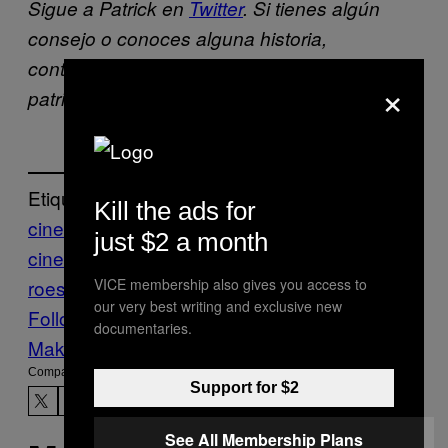
Sigue a Patrick en
Twitter
. Si tienes algún
consejo o conoces alguna historia,
contáctalo por email:
×
patrick.klepek@vice.com
Etiquetado:
Kill the ads for
cine
FOX
Hollywood
industria
just $2 a month
cinematografica
marvel
monopolio
Superhé
VICE membership also gives you access to
roes
Waypoint
X-Men
our very best writing and exclusive new
Follow Us On Discover
documentaries.
Make Us Preferred In Top Stories
Compartir:
Support for $2
See All Membership Plans