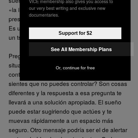
sueño es como describes la sensación de
VICE membership also gives you access to
our very best writing and exclusive new
«la impotencia para moverte» ante la
documentaries.
presencia de una presión que se acumula.
Es una sensación desafortunada y similar a
Support for $2
un tsunami; no estás en control.
See All Membership Plans
Pregunta, Amil: ¿El sueño describe una
situación que realmente no puedes
Or, continue for free
controlar? ¿O se trata de una situación que
sientes que no puedes controlar? Son cosas
diferentes y la respuesta a esa pregunta te
llevará a una solución apropiada. El sueño
puede estar sugiriendo que actúes y te
muevas rápidamente a un espacio más
seguro. Otro mensaje podría ser el de alertar