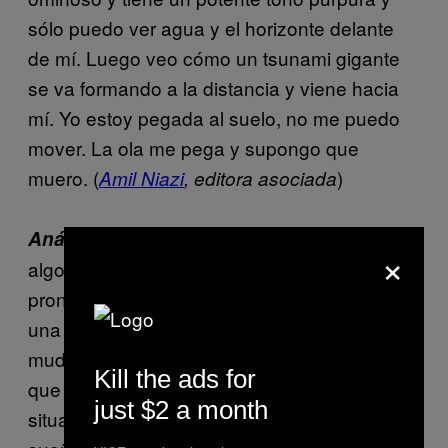
sólo puedo ver agua y el horizonte delante
de mí. Luego veo cómo un tsunami gigante
se va formando a la distancia y viene hacia
mí. Yo estoy pegada al suelo, no me puedo
mover. La ola me pega y supongo que
muero. (
)
Amil Niazi
, editora asociada
Si este fuera mi sueño, buscaría
Análisis:
×
algo en mi vida que sé que está próximo. De
pronto es una montaña de pendientes con
una fecha de entrega. De pronto me voy a
mudar y la fecha todavía está lejos, pero sé
Kill the ads for
que va a llegar. Sin importar cuál sea la
just $2 a month
situación, el aspecto más importante del