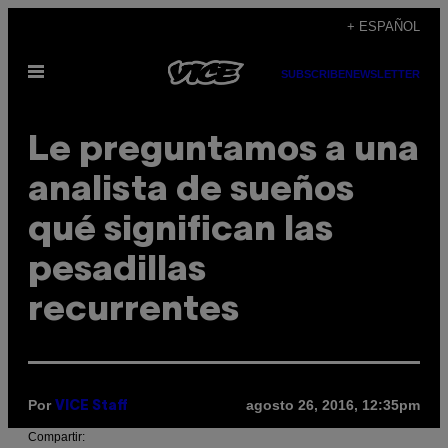
Saltar
+ ESPAÑOL
al
Abrir
contenido
SUBSCRIBE
NEWSLETTER
Menú
Le preguntamos a una
analista de sueños
qué significan las
pesadillas
recurrentes
Por
agosto 26, 2016, 12:35pm
VICE Staff
Compartir: