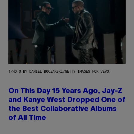
(PHOTO BY DANIEL BOCZARSKI/GETTY IMAGES FOR VEVO)
On This Day 15 Years Ago, Jay-Z
and Kanye West Dropped One of
the Best Collaborative Albums
of All Time