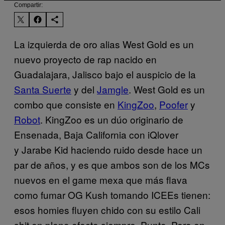
Compartir:
La izquierda de oro alias West Gold es un
nuevo proyecto de rap nacido en
Guadalajara, Jalisco bajo el auspicio de la
Santa Suerte
y del
Jamgle
. West Gold es un
combo que consiste en
KingZoo
,
Poofer
y
Robot
. KingZoo es un dúo originario de
Ensenada, Baja California con iQlover
y Jarabe Kid haciendo ruido desde hace un
par de años, y es que ambos son de los MCs
nuevos en el game mexa que más flava
como fumar OG Kush tomando ICEEs tienen:
esos homies fluyen chido con su estilo Cali
shit en pleno efecto siempre. Punto. Pero en