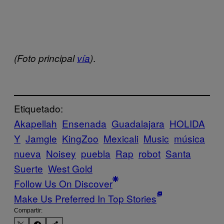
.
(Foto principal
vía
)
Etiquetado:
Akapellah
Ensenada
Guadalajara
HOLIDA
Y
Jamgle
KingZoo
Mexicali
Music
música
nueva
Noisey
puebla
Rap
robot
Santa
Suerte
West Gold
Follow Us On Discover
Make Us Preferred In Top Stories
Compartir: