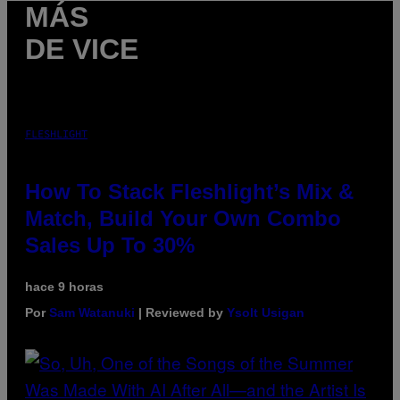
MÁS
DE VICE
FLESHLIGHT
How To Stack Fleshlight’s Mix &
Match, Build Your Own Combo
Sales Up To 30%
hace 9 horas
Por
Sam Watanuki
| Reviewed by
Ysolt Usigan