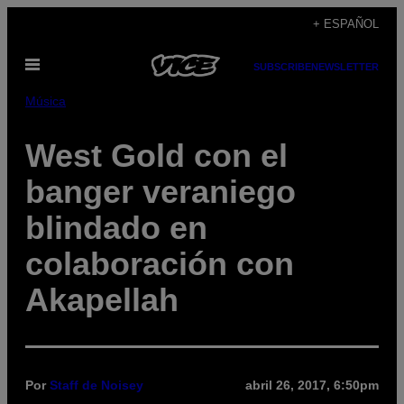
Saltar
+ ESPAÑOL
al
Abrir
contenido
SUBSCRIBE
NEWSLETTER
Menú
Música
West Gold con el
banger veraniego
blindado en
colaboración con
Akapellah
Por
Staff de Noisey
abril 26, 2017, 6:50pm