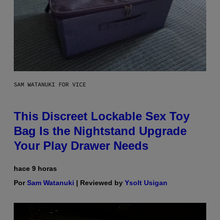
SAM WATANUKI FOR VICE
This Discreet Lockable Sex Toy
Bag Is the Nightstand Upgrade
Your Play Drawer Needs
hace 9 horas
Por
Sam Watanuki
| Reviewed by
Ysolt Usigan