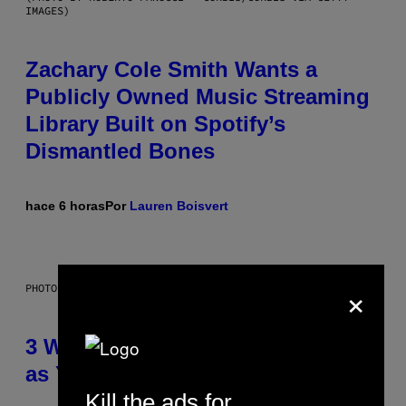
IMAGES)
Zachary Cole Smith Wants a
Publicly Owned Music Streaming
Library Built on Spotify’s
Dismantled Bones
hace 6 horas
Por
Lauren Boisvert
×
PHOTO ILLUSTRATION BY IAN WALDIE/GETTY IMAGES
3 Ways Your Music Taste Changes
as You Get Older
Kill the ads for