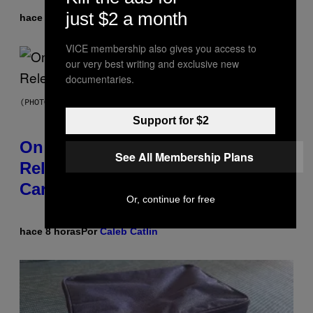
just $2 a month
hace 7 horas
Por
Dan Milam
VICE membership also gives you access to
our very best writing and exclusive new
documentaries.
(PHOTO BY GARY GERSHOFF/WIREIMAGE)
Support for $2
On This Day 13 Years Ago, Drake
See All Membership Plans
Released the Best Song of His
Career
Or, continue for free
hace 8 horas
Por
Caleb Catlin