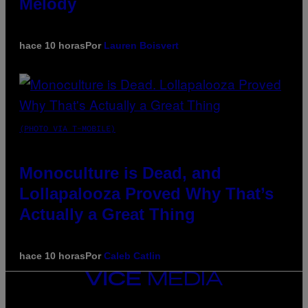
Melody
hace 10 horas
Por
Lauren Boisvert
(PHOTO VIA T-MOBILE)
Monoculture is Dead, and
Lollapalooza Proved Why That’s
Actually a Great Thing
hace 10 horas
Por
Caleb Catlin
VICE
MEDIA
INSTAGRAM
TIKTOK
YOUTUBE