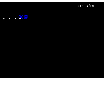
+ ESPAÑOL
Instagram
TikTok
YouTube
Google
Google
Discover
Top
Posts