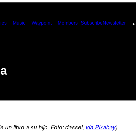
ies
Music
Waypoint
Members
Subscribe
Newsletter
da
 un libro a su hijo. Foto: dassel,
vía Pixabay
)