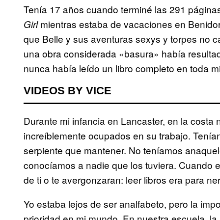
Tenía 17 años cuando terminé las 291 página
mientras estaba de vacaciones en Benidor
Girl
que Belle y sus aventuras sexys y torpes no ca
una obra considerada «basura» había resultad
nunca había leído un libro completo en toda mi
VIDEOS BY VICE
Durante mi infancia en Lancaster, en la costa
increíblemente ocupados en su trabajo. Tenían
serpiente que mantener. No teníamos anaquele
conocíamos a nadie que los tuviera. Cuando er
de ti o te avergonzaran: leer libros era para ne
Yo estaba lejos de ser analfabeto, pero la imp
prioridad en mi mundo. En nuestra escuela, la