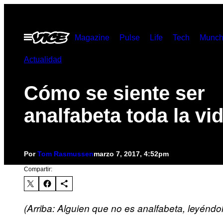
Saltar
al
Abrir
Magazine
Pulse
Life
Tech
Munch
contenido
Menú
Actualidad
Cómo se siente ser
analfabeta toda la vi
Por
Tom Rasmussen
marzo 7, 2017, 4:52pm
Compartir:
(Arriba: Alguien que no es analfabeta, leyéndole